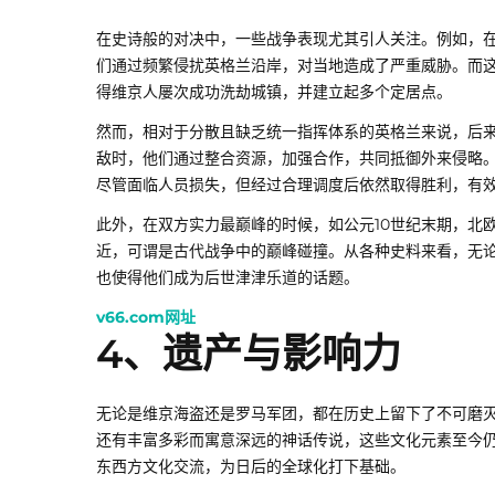
在史诗般的对决中，一些战争表现尤其引人关注。例如，
们通过频繁侵扰英格兰沿岸，对当地造成了严重威胁。而
得维京人屡次成功洗劫城镇，并建立起多个定居点。
然而，相对于分散且缺乏统一指挥体系的英格兰来说，后
敌时，他们通过整合资源，加强合作，共同抵御外来侵略。例如，
尽管面临人员损失，但经过合理调度后依然取得胜利，有
此外，在双方实力最巅峰的时候，如公元10世纪末期，北
近，可谓是古代战争中的巅峰碰撞。从各种史料来看，无
也使得他们成为后世津津乐道的话题。
v66.com网址
4、遗产与影响力
无论是维京海盗还是罗马军团，都在历史上留下了不可磨
还有丰富多彩而寓意深远的神话传说，这些文化元素至今
东西方文化交流，为日后的全球化打下基础。