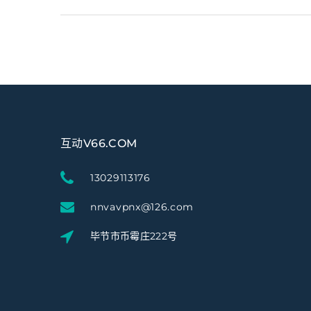
互动V66.COM
13029113176
nnvavpnx@126.com
毕节市币霉庄222号