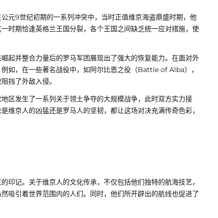
在公元9世纪初期的一系列冲突中，当时正值维京海盗鼎盛时期，他
这一时期恰逢英格兰王国分裂，各个王国之间缺乏统一应对措施，使
来崛起并整合力量后的罗马军团展现出了强大的恢复能力。在面对外
在一些著名战役中，如阿尔比恩之役（Battle of Alba），
效阻挡了外敌入侵。
欧地区发生了一系列关于领土争夺的大规模战争，此时双方实力接
论是维京人的凶猛还是罗马人的坚韧，都让这场对决充满传奇色彩，
灭的印记。关于维京人的文化传承，不仅包括他们独特的航海技艺，
仍然吸引着世界范围内的人们。同时，他们所开辟出的航线也促进了