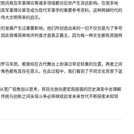
建筑风格及军事理论等诸多领域都对后世产生深远影响。在很多地
而其军事理论甚至成为现代军事学的重要参考资料。这种跨越时代的
一伟大文明带来的启示。
史的发展产生过重要影响。他们所创造出来的一切不仅仅是为了争夺
，因此很难简单地评判谁才是真正霸主，因为每一种文化都有其独特
的罗马军团，都曾经在古代舞台上扮演过举足轻重的位置。两者之间
个角色都有其存在意义。在此过程中，我们看到了不同文化背景下诞
。
妨从宽广视角加以思考，将目光放向更宏观层面的历史演变中去理解
、传统与创新之间永恒斗争必将继续启发未来世代不断探索未知领