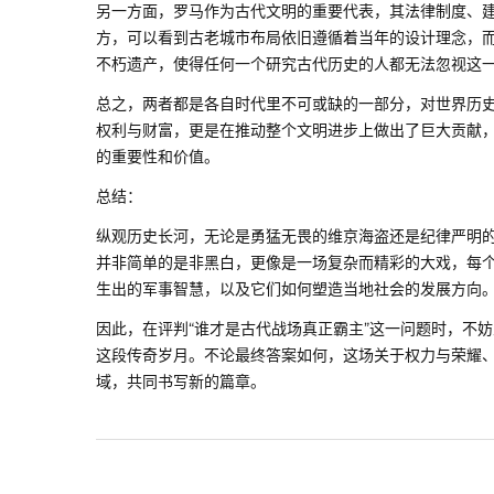
另一方面，罗马作为古代文明的重要代表，其法律制度、
方，可以看到古老城市布局依旧遵循着当年的设计理念，
不朽遗产，使得任何一个研究古代历史的人都无法忽视这
总之，两者都是各自时代里不可或缺的一部分，对世界历
权利与财富，更是在推动整个文明进步上做出了巨大贡献
的重要性和价值。
总结：
纵观历史长河，无论是勇猛无畏的维京海盗还是纪律严明
并非简单的是非黑白，更像是一场复杂而精彩的大戏，每
生出的军事智慧，以及它们如何塑造当地社会的发展方向
因此，在评判“谁才是古代战场真正霸主”这一问题时，不
这段传奇岁月。不论最终答案如何，这场关于权力与荣耀
域，共同书写新的篇章。