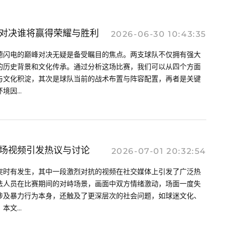
对决谁将赢得荣耀与胜利
2026-06-30 10:43:35
德闪电的巅峰对决无疑是备受瞩目的焦点。两支球队不仅拥有强大
的历史背景和文化传承。通过分析这场比赛，我们可以从四个方面
与文化积淀，其次是球队当前的战术布置与阵容配置，再者是关键
因...
场视频引发热议与讨论
2026-07-01 20:32:54
突时有发生，其中一段激烈对抗的视频在社交媒体上引发了广泛热
法人员在比赛期间的对峙场景，画面中双方情绪激动，场面一度失
涉及暴力行为本身，还触及了更深层次的社会问题，如球迷文化、
文...