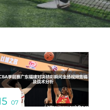
15
07