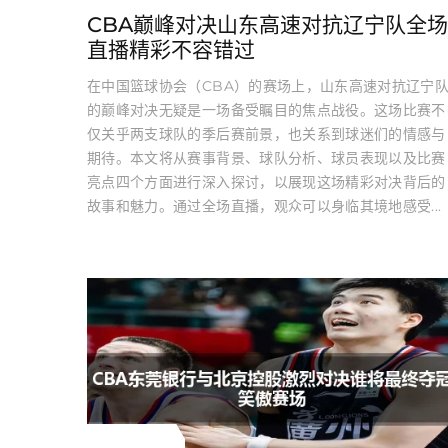
CBA巅峰对决山东高速对抗辽宁队全场
直播精彩不容错过
在中国篮球协会（CBA）的赛场上，山东高速对抗辽宁
的巅峰对决无疑是一场备受瞩目的焦点战役。这场比赛不
仅关乎两支球队的季后赛前景，也关系到球迷们的情感与
期待。本文将从赛事背景、球队分析、球员表现以及比赛
亮点四个方面进行深入探讨，以展现这场精彩对决背后的
故事和魅力。通过全场直播，观众可以身临其境地感受...