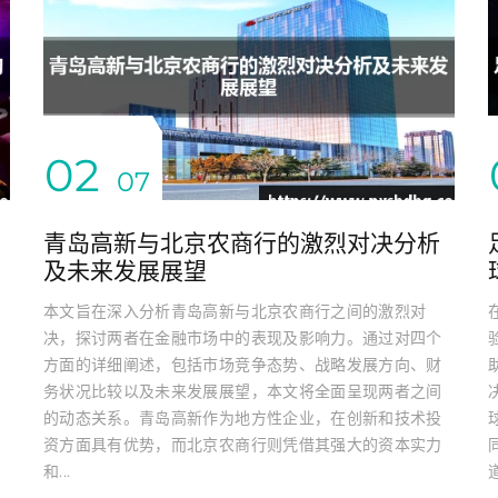
02
07
青岛高新与北京农商行的激烈对决分析
及未来发展展望
本文旨在深入分析青岛高新与北京农商行之间的激烈对
决，探讨两者在金融市场中的表现及影响力。通过对四个
方面的详细阐述，包括市场竞争态势、战略发展方向、财
务状况比较以及未来发展展望，本文将全面呈现两者之间
的动态关系。青岛高新作为地方性企业，在创新和技术投
资方面具有优势，而北京农商行则凭借其强大的资本实力
和...
道