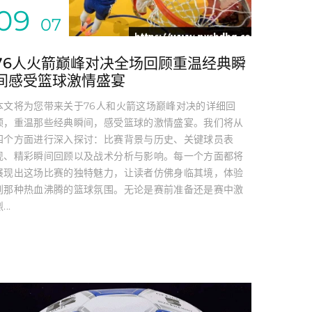
09
07
76人火箭巅峰对决全场回顾重温经典瞬
间感受篮球激情盛宴
本文将为您带来关于76人和火箭这场巅峰对决的详细回
顾，重温那些经典瞬间，感受篮球的激情盛宴。我们将从
四个方面进行深入探讨：比赛背景与历史、关键球员表
现、精彩瞬间回顾以及战术分析与影响。每一个方面都将
展现出这场比赛的独特魅力，让读者仿佛身临其境，体验
到那种热血沸腾的篮球氛围。无论是赛前准备还是赛中激
...