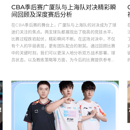
CBA季后赛广厦队与上海队对决精彩瞬
间回顾及深度赛后分析
队
在CBA季后赛的舞台上，广厦队与上海队的对决成为了球
迷们关注的焦点。两支球队都展现出了极高的竞技水平，
比赛过程跌宕起伏，精彩瞬间不断。在这场对决中，不仅
有个人的华丽表现，更有团队配合的默契。通过回顾比赛
中的关键时刻，我们可以更深入地分析双方战术部署、球
员状态，以及教练策略等方面，为今后的比赛提供参考...