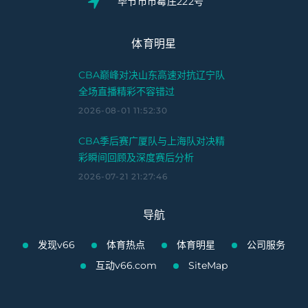
毕节市币霉庄222号
体育明星
CBA巅峰对决山东高速对抗辽宁队
全场直播精彩不容错过
2026-08-01 11:52:30
CBA季后赛广厦队与上海队对决精
彩瞬间回顾及深度赛后分析
2026-07-21 21:27:46
导航
发现v66
体育热点
体育明星
公司服务
互动v66.com
SiteMap