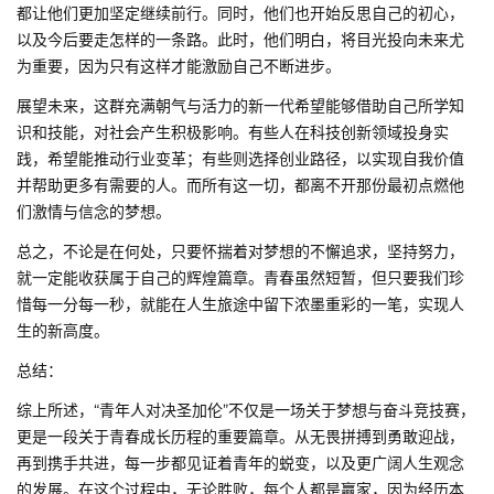
都让他们更加坚定继续前行。同时，他们也开始反思自己的初心，
以及今后要走怎样的一条路。此时，他们明白，将目光投向未来尤
为重要，因为只有这样才能激励自己不断进步。
展望未来，这群充满朝气与活力的新一代希望能够借助自己所学知
识和技能，对社会产生积极影响。有些人在科技创新领域投身实
践，希望能推动行业变革；有些则选择创业路径，以实现自我价值
并帮助更多有需要的人。而所有这一切，都离不开那份最初点燃他
们激情与信念的梦想。
总之，不论是在何处，只要怀揣着对梦想的不懈追求，坚持努力，
就一定能收获属于自己的辉煌篇章。青春虽然短暂，但只要我们珍
惜每一分每一秒，就能在人生旅途中留下浓墨重彩的一笔，实现人
生的新高度。
总结：
综上所述，“青年人对决圣加伦”不仅是一场关于梦想与奋斗竞技赛，
更是一段关于青春成长历程的重要篇章。从无畏拼搏到勇敢迎战，
再到携手共进，每一步都见证着青年的蜕变，以及更广阔人生观念
的发展。在这个过程中，无论胜败，每个人都是赢家，因为经历本