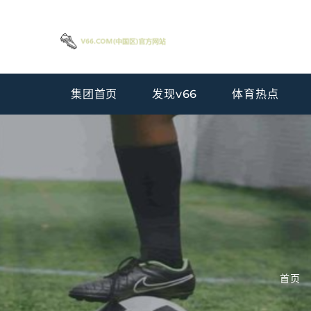
集团首页
发现v66
体育热点
首页