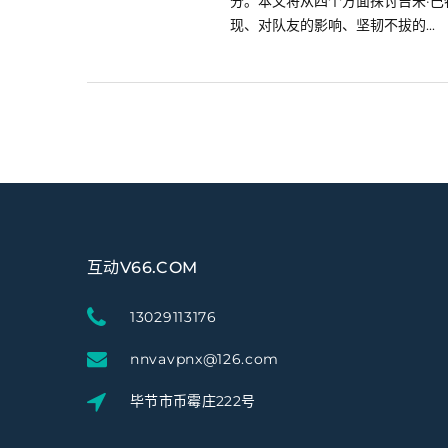
分。本文将从四个方面探讨吉米·巴
现、对队友的影响、坚韧不拔的...
互动V66.COM
13029113176
nnvavpnx@126.com
毕节市币霉庄222号