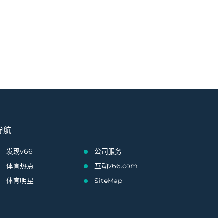
导航
发现v66
公司服务
体育热点
互动v66.com
体育明星
SiteMap