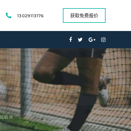
获取免费报价
13029113176
不屈精神