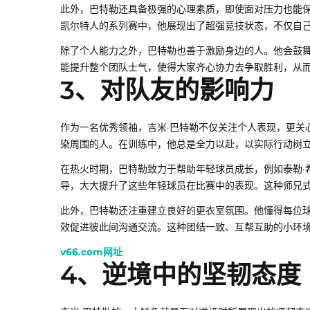
此外，巴特勒还具备极强的心理素质，即使面对压力也能保
凯尔特人的系列赛中，他展现出了超强竞技状态，不仅自
除了个人能力之外，巴特勒也善于激励身边的人。他会鼓
能提升整个团队士气，使得大家齐心协力去争取胜利，从
3、对队友的影响力
作为一名优秀领袖，吉米·巴特勒不仅关注个人表现，更关
染周围的人。在训练中，他总是全力以赴，以实际行动树
在热火时期，巴特勒致力于帮助年轻球员成长，例如泰勒·
导，大大提升了这些年轻球员在比赛中的表现。这种师兄
此外，巴特勒还注重建立良好的更衣室氛围。他懂得每位
效促进彼此间沟通交流。这种团结一致、互帮互助的小环
v66.com网址
4、逆境中的坚韧态度