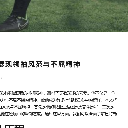
展现领袖风范与不屈精神
54
篮球才能和顽强的拼搏精神，赢得了无数球迷的喜爱。他不仅是一位
导力与不屈不挠的精神，使他成为许多年轻球员心中的榜样。本文将
袖风范与不屈精神：首先是他的职业生涯经历及奋斗历程，其次是
是他在逆境中的坚韧态度。通过这些方面，我们可以全面了解巴特勒