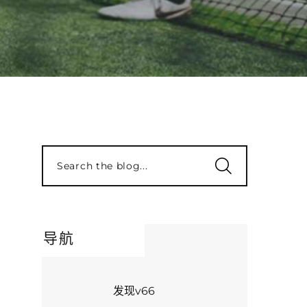
Search the blog...
导航
发现v66