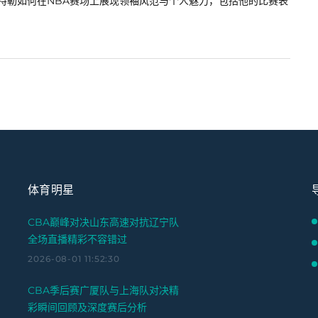
特勒如何在NBA赛场上展现领袖风范与个人魅力，包括他的比赛表
体育明星
CBA巅峰对决山东高速对抗辽宁队
全场直播精彩不容错过
2026-08-01 11:52:30
CBA季后赛广厦队与上海队对决精
彩瞬间回顾及深度赛后分析