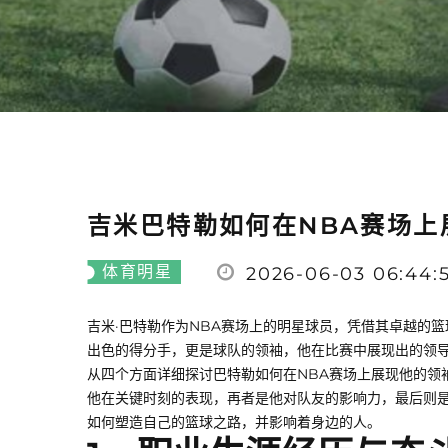
吉米巴特勒如何在NBA赛场上
体育明星
2026-06-03 06:44:
吉米·巴特勒作为NBA赛场上的明星球员，凭借其卓越的
出色的得分手，更是球队的领袖，他在比赛中展现出的领
从四个方面详细探讨巴特勒如何在NBA赛场上展现他的领
他在关键时刻的表现，再者是他对队友的影响力，最后则
如何塑造自己的篮球之路，并影响着身边的人。