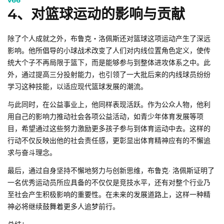
v66
4、对篮球运动的影响与贡献
除了个人成就之外，布鲁克・洛佩斯还对篮球这项运动产生了深远
影响。他所倡导的小球战术改变了人们对内线位置角色定义，使传
统大个子不再局限于篮下，而是能够参与到整体进攻体系之中。此
外，通过提高三分投射能力，也引领了一大批后来的内线球员纷纷
学习这种技能，以适应现代篮球发展的潮流。
与此同时，在公益事业上，他同样表现活跃。作为公众人物，他利
用自己的影响力推动社会各项公益活动，如青少年体育发展等项
目，希望通过这些努力激励更多孩子参与到体育运动中去。这样的
行动不仅反映出他的社会责任感，更彰显出体育精神应有的不懈追
求与奋斗理念。
最后，通过自身坚持不懈地努力与创新思维，布鲁克· 洛佩斯证明了
一名优秀运动员所应具备的不仅仅是竞技水平，还有对整个行业乃
至社会产生积极影响的重要性。在未来的发展道路上，这样一种精
神必将继续鼓舞着更多人追梦前行。