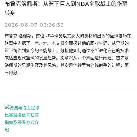
布鲁克洛佩斯：从篮下巨人到NBA全能战士的华丽
转身
2026-06-07 06:26:39
布鲁克·洛佩斯，这位NBA球员以其高大的身材和出色的篮球技巧在
联盟中占据了一席之地。本文将全面探讨他的职业生涯，从早期的
篮下统治到如今的全能战士，分析他如何通过不断进化自己的技术
来适应现代篮球的发展趋势。文章将从四个方面进行阐述：首先是
洛佩斯的早期生涯及其风格；其次是他转型为外线射手的过程；第
三部分...