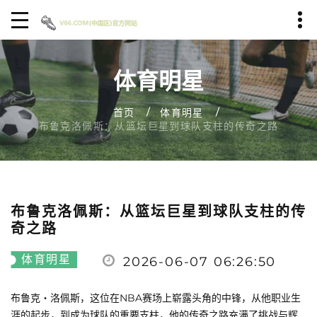
体育明星
首页
体育明星
布鲁克洛佩斯：从篮坛巨星到球队支柱的传奇之路
布鲁克洛佩斯：从篮坛巨星到球队支柱的传
奇之路
体育明星
2026-06-07 06:26:50
布鲁克・洛佩斯，这位在NBA赛场上崭露头角的中锋，从他职业生
涯的起步，到成为球队的重要支柱，他的传奇之路充满了挑战与辉