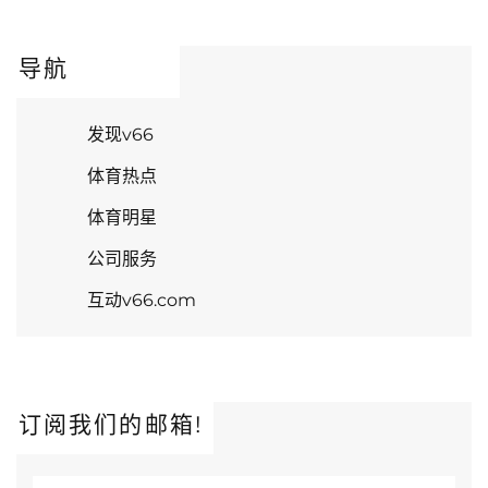
导航
发现v66
体育热点
体育明星
公司服务
互动v66.com
订阅我们的邮箱!