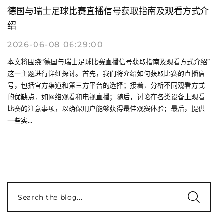
德国与瑞士足球比赛直播信号获取指南及观看方式介
绍
2026-06-08 06:29:00
本文将围绕“德国与瑞士足球比赛直播信号获取指南及观看方式介绍”
这一主题进行详细探讨。首先，我们将介绍如何获取比赛的直播信
号，包括官方渠道和第三方平台的选择；接着，分析不同观看方式
的优缺点，如网络观看和电视直播；随后，讨论在各类设备上观看
比赛的注意事项，以确保用户能够获得最佳观赛体验；最后，提供
一些实...
Search the blog...