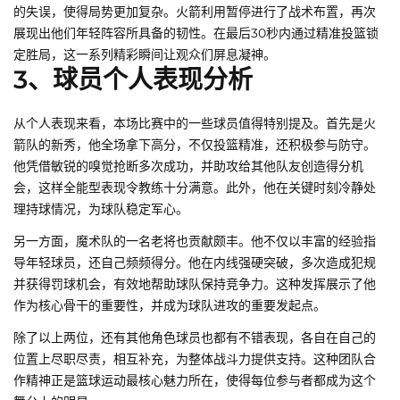
的失误，使得局势更加复杂。火箭利用暂停进行了战术布置，再次
展现出他们年轻阵容所具备的韧性。在最后30秒内通过精准投篮锁
定胜局，这一系列精彩瞬间让观众们屏息凝神。
3、球员个人表现分析
从个人表现来看，本场比赛中的一些球员值得特别提及。首先是火
箭队的新秀，他全场拿下高分，不仅投篮精准，还积极参与防守。
他凭借敏锐的嗅觉抢断多次成功，并助攻给其他队友创造得分机
会，这样全能型表现令教练十分满意。此外，他在关键时刻冷静处
理持球情况，为球队稳定军心。
另一方面，魔术队的一名老将也贡献颇丰。他不仅以丰富的经验指
导年轻球员，还自己频频得分。他在内线强硬突破，多次造成犯规
并获得罚球机会，有效地帮助球队保持竞争力。这种发挥展示了他
作为核心骨干的重要性，并成为球队进攻的重要发起点。
除了以上两位，还有其他角色球员也都有不错表现，各自在自己的
位置上尽职尽责，相互补充，为整体战斗力提供支持。这种团队合
作精神正是篮球运动最核心魅力所在，使得每位参与者都成为这个