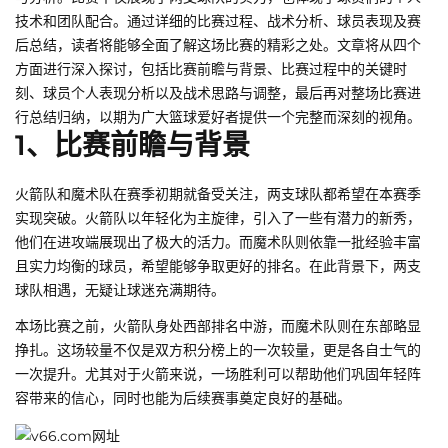
技术和团队配合。通过详细的比赛过程、战术分析、球员表现及赛
后总结，读者将能够全面了解这场比赛的精彩之处。文章将从四个
方面进行深入探讨，包括比赛前瞻与背景、比赛过程中的关键时
刻、球员个人表现分析以及战术思路与调整，最后再对整场比赛进
行总结归纳，以期为广大篮球爱好者提供一个完整而深刻的视角。
1、比赛前瞻与背景
火箭队和魔术队在赛季初期就备受关注，两支球队都希望在本赛季
实现突破。火箭队以年轻化为主旋律，引入了一些有潜力的新秀，
他们在进攻端展现出了极大的活力。而魔术队则依靠一批经验丰富
且实力均衡的球员，希望能够争取更好的排名。在此背景下，两支
球队相遇，无疑让球迷充满期待。
本场比赛之前，火箭队身处西部排名中游，而魔术队则在东部略显
挣扎。这场较量不仅是双方积分榜上的一次较量，更是各自士气的
一次提升。尤其对于火箭来说，一场胜利可以帮助他们巩固年轻阵
容带来的信心，同时也能为后续赛事奠定良好的基础。