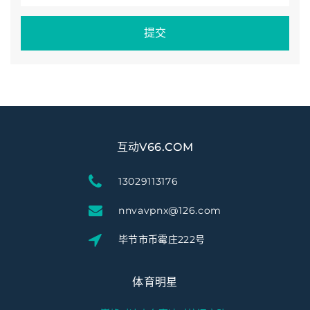
提交
互动V66.COM
13029113176
nnvavpnx@126.com
毕节市币霉庄222号
体育明星