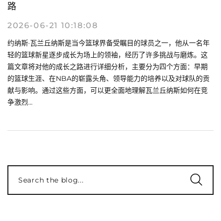
路
2026-06-21 10:18:08
约纳斯·瓦兰丘纳斯是当今篮球界备受瞩目的球员之一，他从一名年
轻的篮球新星逐步成长为场上的领袖，经历了许多挑战与磨炼。这
篇文章将对他的成长之路进行详细分析，主要分为四个方面：早期
的篮球生涯、在NBA的崭露头角、领导能力的培养以及对球队的贡
献与影响。通过这些方面，可以更全面地理解瓦兰丘纳斯如何在竞
争激烈...
Search the blog...