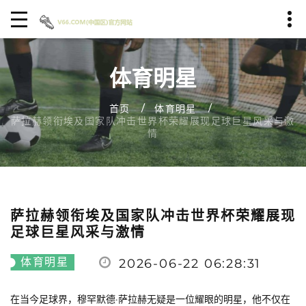
体育明星
首页
体育明星
萨拉赫领衔埃及国家队冲击世界杯荣耀展现足球巨星风采与激
情
萨拉赫领衔埃及国家队冲击世界杯荣耀展现
足球巨星风采与激情
体育明星
2026-06-22 06:28:31
在当今足球界，穆罕默德·萨拉赫无疑是一位耀眼的明星，他不仅在