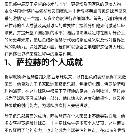
俱乐部中展现了卓越的技术与才华，更是埃及国家队的灵魂人物。
本文将围绕“萨拉赫领衔埃及国家队冲击世界杯荣耀展现足球巨星风
采与激情”这一主题，从多个角度进行详细阐述。首先，我们将探讨
萨拉赫的个人成就及其对球队的重要性；接着分析他如何激励年轻
球员，并提升整个国家队的水平；随后讨论埃及足球在国际舞台上
的历史与未来，最后总结萨拉赫所代表的象征意义以及他对世界足
球的影响力。通过这些方面，我们可以更全面地理解这位伟大球员
在追逐世界杯荣耀过程中的重要作用。
1、萨拉赫的个人成就
穆罕默德·萨拉赫自踏入职业足球以来，以其出色的表现赢得了无数
荣誉。他曾效力于多家欧洲顶级俱乐部，包括切尔西、佛罗伦萨和
利物浦等，在这些球队中都留下了辉煌的足迹。在利物浦，萨拉赫
成为了球队不可或缺的一部分，他以惊人的速度和敏捷性，以及冷
静果敢的射门能力，为球队屡次打入关键进球。
除了俱乐部层面的成功，萨拉赫还在个人荣誉上不断突破自我。他
多次获得英超最佳球员、非洲足球先生等多项个人奖项，这些荣誉
不仅证明了他的实力，也让他成为全球关注的焦点。在2018年世界