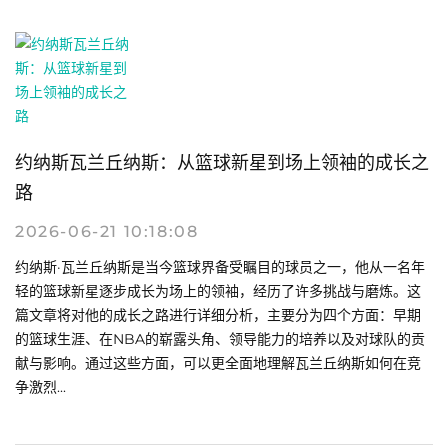
约纳斯瓦兰丘纳斯：从篮球新星到场上领袖的成长之
路
2026-06-21 10:18:08
约纳斯·瓦兰丘纳斯是当今篮球界备受瞩目的球员之一，他从一名年
轻的篮球新星逐步成长为场上的领袖，经历了许多挑战与磨炼。这
篇文章将对他的成长之路进行详细分析，主要分为四个方面：早期
的篮球生涯、在NBA的崭露头角、领导能力的培养以及对球队的贡
献与影响。通过这些方面，可以更全面地理解瓦兰丘纳斯如何在竞
争激烈...