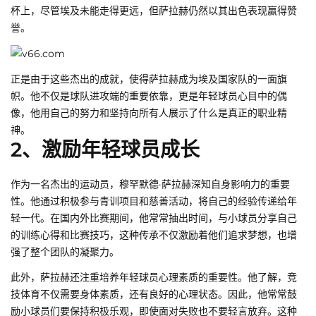
杯上，尽管埃及未能走得更远，但萨拉赫仍然以其出色表现赢得赞
誉。
正是由于这些杰出的成就，使得萨拉赫成为埃及国家队的一面旗
帜。他不仅是球队进攻端的重要依靠，更是年轻球员心目中的偶
像，他用自己的努力和坚持向所有人展示了什么是真正的职业精
神。
2、激励年轻球员成长
作为一名杰出的运动员，穆罕默德·萨拉赫深知自身影响力的重要
性。他通过积极参与青训项目和慈善活动，将自己的经验传递给年
轻一代。在国内外比赛期间，他常常抽出时间，与小球员分享自己
的训练心得和比赛技巧，这种传承不仅激励着他们追求梦想，也增
强了整个团队的凝聚力。
此外，萨拉赫还注重培养年轻球员心理素质的重要性。他了解，竞
技体育不仅需要身体素质，还有良好的心理状态。因此，他常常鼓
励小球员们要保持积极乐观，即使面对失败也不要轻言放弃。这种