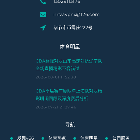
13029113176
nnvavpnx@126.com
毕节市币霉庄222号
体育明星
CBA巅峰对决山东高速对抗辽宁队
全场直播精彩不容错过
2026-08-01 11:52:30
CBA季后赛广厦队与上海队对决精
彩瞬间回顾及深度赛后分析
2026-07-21 21:27:46
导航
发现v66
体育热点
体育明星
公司服务