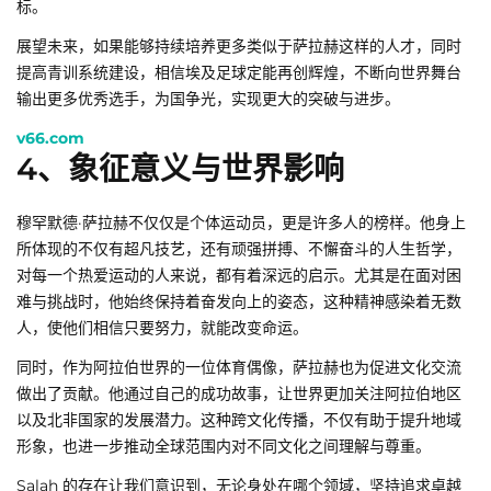
标。
展望未来，如果能够持续培养更多类似于萨拉赫这样的人才，同时
提高青训系统建设，相信埃及足球定能再创辉煌，不断向世界舞台
输出更多优秀选手，为国争光，实现更大的突破与进步。
v66.com
4、象征意义与世界影响
穆罕默德·萨拉赫不仅仅是个体运动员，更是许多人的榜样。他身上
所体现的不仅有超凡技艺，还有顽强拼搏、不懈奋斗的人生哲学，
对每一个热爱运动的人来说，都有着深远的启示。尤其是在面对困
难与挑战时，他始终保持着奋发向上的姿态，这种精神感染着无数
人，使他们相信只要努力，就能改变命运。
同时，作为阿拉伯世界的一位体育偶像，萨拉赫也为促进文化交流
做出了贡献。他通过自己的成功故事，让世界更加关注阿拉伯地区
以及北非国家的发展潜力。这种跨文化传播，不仅有助于提升地域
形象，也进一步推动全球范围内对不同文化之间理解与尊重。
Salah 的存在让我们意识到，无论身处在哪个领域，坚持追求卓越