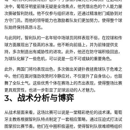
决中，葡萄牙明星前锋无疑是全场焦点，他凭借出色的个人能力屡
次撕破智利防线。他不仅参与组织进攻，还通过精准射门威胁到对
方守门员。而他的领导能力也激励着队友们更加努力，使得整个球
队始终保持高昂斗志。
与此同时，智利队的一名年轻中场球员同样表现不俗，在控球和传
球方面展现出了极高的水准。他不断向前插上，并为前锋提供支
持，多次制造出有威胁性的进攻。此外，他还在防守端积极回追，
为球队化解了一些危机，可以说是一位不可或缺的重要角色。
此外，两国门将均表现出色，多次做出关键扑救拯救球队于危难之
中。他们在面对强劲攻势时冷静应对，不仅提升了自身信心，也鼓
舞了全队士气。这些优秀个体在赛场上的杰出表现，使得整场比赛
更具观赏性，也进一步彰显了足球运动的人才魅力。
3、战术分析与博弈
从战术层面来看，这场比赛可以说是一堂精彩绝伦的战术课。葡萄
牙主教练根据智利队特点制定了一套相应策略，通过压迫式打法试
图掌控比赛节奏。他们在中圈积极逼抢，使得智利队很难顺畅组织