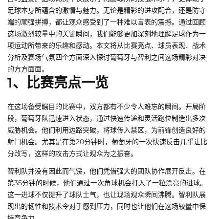
足球本身所蕴含的激情与魅力。无论是精彩的进攻配合，还是防守
端的顽强拼搏，都让观众感受到了一种难以言表的震撼。通过回顾
这场激烈较量中的关键瞬间，我们能够更加深刻地理解足球作为一
项运动所带来的乐趣和感动。本文将从比赛亮点、球员表现、战术
分析及赛场气氛四个方面深入探讨葡萄牙与智利之间这场精彩对决
的方方面面。
1、比赛亮点一览
在这场备受瞩目的比赛中，双方都有不少令人难忘的瞬间。开局阶
段，葡萄牙队迅速进入状态，通过快速传递和灵活跑位制造出多次
威胁机会。他们利用边路突破，将球传入禁区，为前锋创造良好的
射门机会。尤其是在第20分钟时，葡萄牙的一次快速反击几乎让比
分改写，这样的攻击方式让观众为之振奋。
智利队并没有因此而气馁，他们凭借强大的团队协作展开反击。在
第35分钟的时候，他们通过一次角球机会打入了一粒漂亮的进球。
这一进球不仅提升了球队士气，也让现场观众瞬间沸腾。智利队展
现出的韧性和技术令对手感到压力，同时也让他们在这场较量中保
持竞争力。