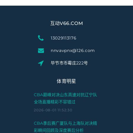
互动V66.COM
13029113176
nnvavpnx@126.com
毕节市币霉庄222号
体育明星
CBA巅峰对决山东高速对抗辽宁队
全场直播精彩不容错过
2026-08-01 11:52:30
CBA季后赛广厦队与上海队对决精
彩瞬间回顾及深度赛后分析