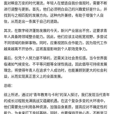
面对瞬息万变的时代潮流，年轻人在塑造自我价值观时，需要不断
进行调整与更新。首先，他们必须明白自己的兴趣爱好是什么，并
找到与之相匹配的发展方向。这种内外兼修，有助于增强个人自
信，从而走出一条属于自己的道路。
其次，在数字经济蓬勃发展的今天，新兴产业层出不穷，这要求青
年人具备跨领域整合能力。因此，他们应该主动拓宽视野，多尝试
不同领域的新鲜事物。同时，应重视团队合作能力，因为现代工作
越来越离不开协作，这将直接影响到个人职场竞争力。
最后，仅凭个人努力是不够的，还需关注社会责任感。当今世界面
临诸如气候变化、不平等问题等全球性挑战，因此倡导可持续发展
理念，将使得年青人在追求个人成功时，也能兼顾到更大的社会利
益，从而实现真正意义上的全面发展。
总结：
综上所述，通过对“青年教育与卡利”的深入探讨，我们发现当代青年
的成长过程既充满挑战又蕴藏机遇。在这个复杂多变的大环境中，
他们需要充分利用各种资源，加强自身素质，提高应对不确定性的
能力，为未来打下良好基础。同时，也要保持开放心态，不断学习