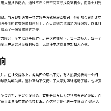
采用大量挡拆配合，通过不断拉开空间来寻找投篮机会；而勇士则凭
调整。当发现对方某一特定攻击方式屡屡奏效时，他们都会果断改变
加强外围轮转有效抑制住对手，而火箭则尝试增加内线强攻，以此打
事增添了一份策略博弈之美。
主力阵容，全力以赴争取胜利。在这种情况下，每一次换人，每一个
强度且充满智慧交锋的较量，无疑使本次赛事更加扣人心弦。
响
关注。在社交媒体上，各类评论层出不穷，有人热衷分析每一个细
的球队呐喊助威。这种互动不仅促进了大家对篮球运动了解，也增强
次争议判罚，更是引发讨论。有部分网友认为裁判需要更加谨慎，而
赛事本身所带来的情绪共鸣。而这些讨论也进一步推动了NBA话