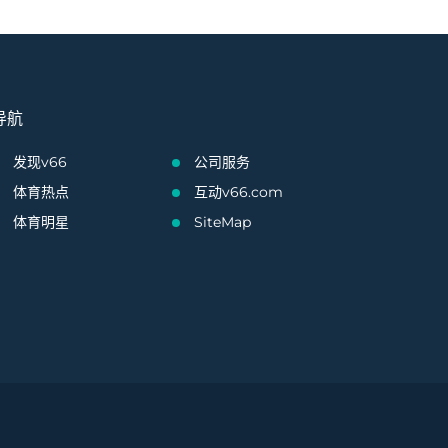
导航
发现v66
公司服务
体育热点
互动v66.com
体育明星
SiteMap