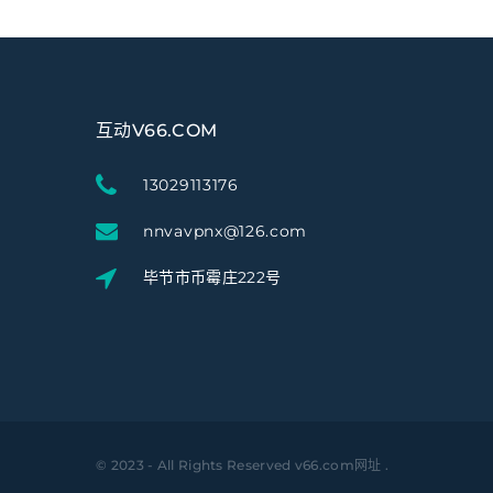
互动V66.COM
13029113176
nnvavpnx@126.com
毕节市币霉庄222号
© 2023 - All Rights Reserved
v66.com网址
.