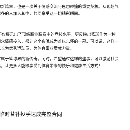
的新篇章，也是一次关于情感交流与思想碰撞的重要契机。从现场气
越多的人加入其中，共同享受这一切精彩瞬间。
，不仅展示出了顶级职业联赛中的竞技水平，更反映出篮球作为一种
观众情感投入，都让这个夜晚成为难以忘怀的一幕。可以说，这样一
成长为优秀运动员，为体育事业贡献力量。
写属于篮球界的新传奇。同时，希望通过这样的盛事，可以激励社会
路，让更多人能够享受到体育带来的快乐和健康生活方式！
临时替补投手达成完整合同