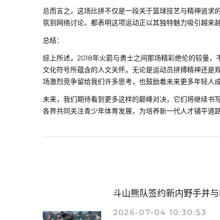
总而言之，这场比拼不仅是一段关于篮球技艺与精神追求
氛到网络讨论，都表明这项运动正以其独特魅力吸引越来
总结：
综上所述，2018年火箭与勇士之间那场精彩绝伦的较量
文化符号所蕴含的人文关怀。无论是运动员拼搏精神还是
场激烈竞争留给我们许多思考，也鼓励着未来更多年轻人
未来，我们期待看到更多这样的巅峰对决，它们将继续书
各界共同关注青少年体育发展，为培养新一代人才铺平道
斗山熊队签约新内野手并与
2026-07-04 10:30:53