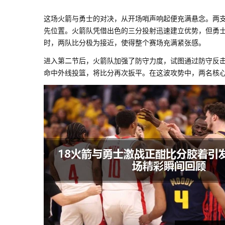
这场火箭与勇士的对决，从开场哨声响起便充满悬念。两
先位置。火箭队凭借出色的三分投射迅速建立优势，但勇
时，两队比分极为接近，使得整个赛场充满紧张感。
进入第二节后，火箭队加强了防守力度，试图通过防守反
命中外线投篮，将比分再次扳平。在这波攻势中，两名核