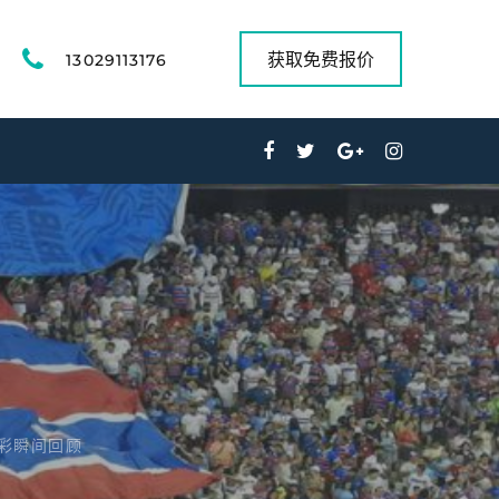
获取免费报价
13029113176
彩瞬间回顾