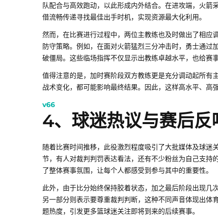
队配合与高效跑动，以此形成内外结合。在进攻端，火箭
借流畅传递寻找最佳出手时机，实现资源最大化利用。
然而，在比赛进行过程中，两位主教练也及时做出了相应
防守策略。例如，在面对火箭猛烈三分冲击时，勇士通过
破僵局。这些临场指挥不仅显示出教练卓越水平，也给赛
值得注意的是，加时赛阶段双方教练更是充分调动起所有
战术变化，都可能影响最终结果。因此，这样高水平、高
v66
4、球迷热议与赛后反
随着比赛时间推移，此役激烈程度吸引了大批媒体及球迷
节，有人对裁判判罚表达看法，还有不少粉丝为自己支持
了整体赛事氛围，让每个人都感受到参与其中的重要性。
此外，由于比分始终保持胶着状态，加之最后阶段出现几
另一部分则表示要尊重裁判判断，这种不同声音体现出体育
题热度，引发更多篮球迷关注即将到来的后续赛事。