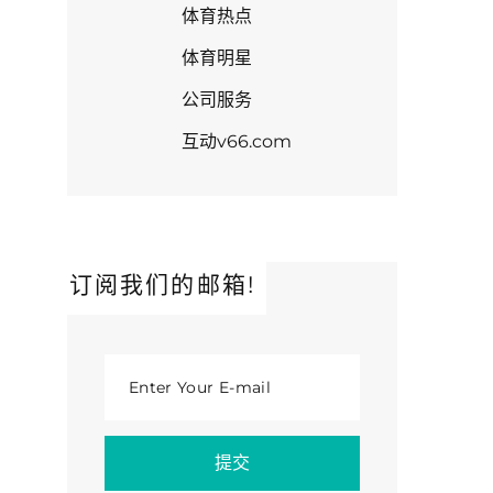
体育热点
体育明星
公司服务
互动v66.com
订阅我们的邮箱!
Enter Your E-mail
提交