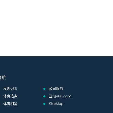
导航
发现v66
公司服务
体育热点
互动v66.com
体育明星
SiteMap