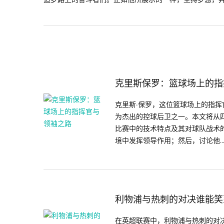
克里斯保罗：篮球场上的指
克里斯·保罗，这位篮球场上的指挥
为杰出的控球后卫之一。本文将从
比赛中的技术特点及其对球队战术
境中发挥领导作用；然后，讨论他..
利物浦与热刺的对决谁能笑
在英超联赛中，利物浦与热刺的对