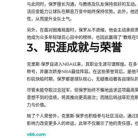
与此同时，保罗擅长沟通，与教练及队友保持良好的互动
活应变能力让球队在瞬息万变中始终保持优势。此外，他
性，从而提升全队士气。
另外，在面对困难局面时，保罗从不退缩，他会主动承担
他成为众多年轻球员心目中的榜样，也因此赢得了“教练在
3、职涯成就与荣誉
克里斯·保罗自进入NBA以来，其职业生涯可谓辉煌。在
称号，并屡次跻身NBA最佳阵容。在这些荣誉背后，是他
杉矶快船时期，保罗都是球队核心，无疑推动着各自球队
尽管未能夺取过总冠军，但保罗始终不懈地追求这项最高荣
意想不到的佳绩，将其推向更高层次；而随后转战菲尼克斯
力与价值。
除了个人荣誉外，克里斯·保罗也积极参与社区活动，通过
影响力改变更多人的命运，此举不仅展示了他的责任感，
v66.com