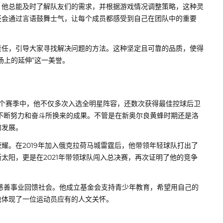
。他总能及时了解队友们的需求，并根据游戏情况调整策略，这种灵
还会通过言语鼓舞士气，让每个成员都感受到自己在团队中的重要
责任，引导大家寻找解决问题的方法。这种坚定且可靠的品质，使得
场上的延伸”这一美誉。
多个赛季中，他不仅多次入选全明星阵容，还数次获得最佳控球后卫
不断努力和奋斗所换来的成果。不管是在新奥尔良黄蜂时期还是洛
的发展。
耀。在2019年加入俄克拉荷马城雷霆后，他带领年轻球队打出了
太阳，更是在2021年带领球队闯入总决赛，再次证明了他的竞争
慈善事业回馈社会。他成立基金会支持青少年教育，希望用自己的
也体现了一位运动员应有的人文关怀。