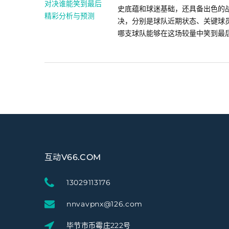
史底蕴和球迷基础，还具备出色的
决，分别是球队近期状态、关键球
哪支球队能够在这场较量中笑到最后，
互动V66.COM
13029113176
nnvavpnx@126.com
毕节市币霉庄222号