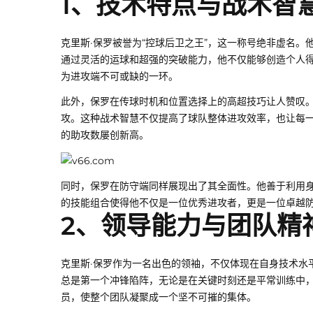
1、技术特点与战术智
克里斯·保罗被誉为“控球后卫之王”，这一称号绝非虚名
通过灵活的运球和超强的突破能力，他不仅能够创造个人
为进攻端不可或缺的一环。
此外，保罗在传球时机和位置选择上的高超技巧让人赞叹
攻。这种战术智慧不仅提高了球队整体进攻效率，也让每
的助攻数屡创新高。
同时，保罗在防守端同样展现出了其全面性。他善于利用
的技能组合使得他不仅是一位优秀进攻者，更是一位卓越
2、领导能力与团队精
克里斯·保罗作为一名出色的领袖，不仅体现在自身技术水
总是第一个冲锋陷阵，无论是在关键时刻还是平常训练中
员，使整个团队凝聚成一个坚不可摧的集体。