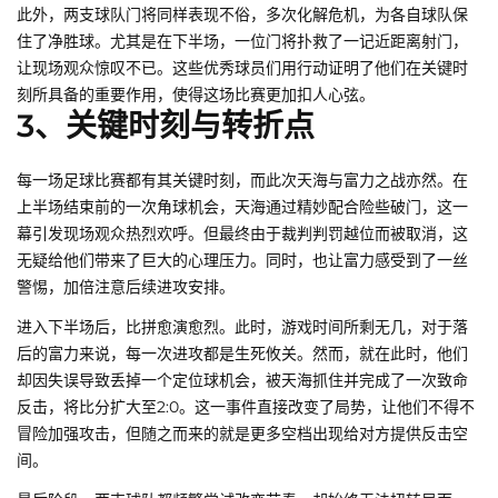
此外，两支球队门将同样表现不俗，多次化解危机，为各自球队保
住了净胜球。尤其是在下半场，一位门将扑救了一记近距离射门，
让现场观众惊叹不已。这些优秀球员们用行动证明了他们在关键时
刻所具备的重要作用，使得这场比赛更加扣人心弦。
3、关键时刻与转折点
每一场足球比赛都有其关键时刻，而此次天海与富力之战亦然。在
上半场结束前的一次角球机会，天海通过精妙配合险些破门，这一
幕引发现场观众热烈欢呼。但最终由于裁判判罚越位而被取消，这
无疑给他们带来了巨大的心理压力。同时，也让富力感受到了一丝
警惕，加倍注意后续进攻安排。
进入下半场后，比拼愈演愈烈。此时，游戏时间所剩无几，对于落
后的富力来说，每一次进攻都是生死攸关。然而，就在此时，他们
却因失误导致丢掉一个定位球机会，被天海抓住并完成了一次致命
反击，将比分扩大至2:0。这一事件直接改变了局势，让他们不得不
冒险加强攻击，但随之而来的就是更多空档出现给对方提供反击空
间。