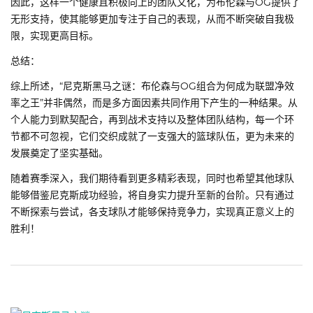
因此，这样一个健康且积极向上的团队文化，为布伦森与OG提供了
无形支持，使其能够更加专注于自己的表现，从而不断突破自我极
限，实现更高目标。
总结：
综上所述，“尼克斯黑马之谜：布伦森与OG组合为何成为联盟净效
率之王”并非偶然，而是多方面因素共同作用下产生的一种结果。从
个人能力到默契配合，再到战术支持以及整体团队结构，每一个环
节都不可忽视，它们交织成就了一支强大的篮球队伍，更为未来的
发展奠定了坚实基础。
随着赛季深入，我们期待看到更多精彩表现，同时也希望其他球队
能够借鉴尼克斯成功经验，将自身实力提升至新的台阶。只有通过
不断探索与尝试，各支球队才能够保持竞争力，实现真正意义上的
胜利！