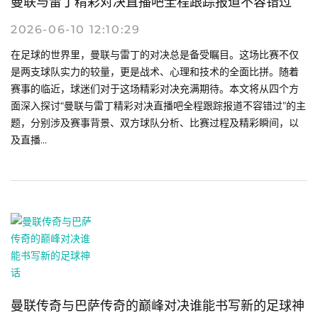
曼联与雷丁精彩对决直播吧全程跟踪报道不容错过
2026-06-10 12:10:29
在足球的世界里，曼联与雷丁的对决总是备受瞩目。这场比赛不仅
是两支球队实力的较量，更是战术、心理和技术的全面比拼。随着
赛事的临近，球迷们对于这场精彩对决充满期待。本文将从四个方
面深入探讨“曼联与雷丁精彩对决直播吧全程跟踪报道不容错过”的主
题，分别涉及赛事背景、双方球队分析、比赛过程及精彩瞬间，以
及直播...
曼联传奇与巴萨传奇的巅峰对决谁能书写新的足球神