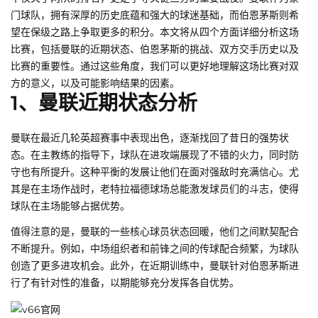
门球队，拥有深厚的历史底蕴和强大的球迷基础，而伯恩茅斯则希
望在保级之路上争取更多的积分。本文将从四个方面详细分析这场
比赛，包括曼联的近期状态、伯恩茅斯的挑战、双方交手历史以及
比赛的重要性。通过这些角度，我们可以更好地理解这场比赛对双
方的意义，以及可能影响结果的因素。
1、曼联近期状态分析
曼联在最近几轮英超赛事中表现出色，逐渐找回了昔日的强势状
态。在主教练的指导下，球队在进攻端展现了不错的火力，同时防
守也有所提升。这种平衡的发展让他们在面对强敌时充满信心。尤
其是在主场作战时，老特拉福德球场总能激发球员们的斗志，使得
球队在主场能够占据优势。
值得注意的是，曼联的一些核心球员状态回暖，他们之间默契配合
不断提升。例如，中场组织者和前锋之间的传球配合频繁，为球队
创造了更多进攻机会。此外，在近期训练中，曼联针对伯恩茅斯进
行了有针对性的准备，以期能够充分发挥各自优势。