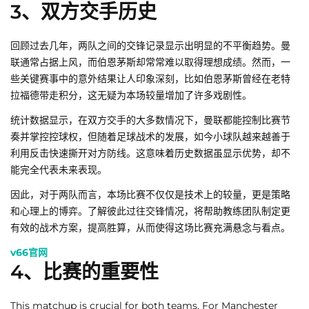
3、双方交手历史
回顾过去几年，两队之间的交锋记录显示出明显的不平衡趋势。曼
联通常占据上风，而伯恩茅斯却常常难以取得理想成绩。然而，一
些关键赛事中的意外结果让人印象深刻，比如伯恩茅斯曾经在老特
拉福德带走积分，这无疑为本场较量增加了许多戏剧性。
统计数据显示，在双方交手的大多数情况下，曼联都能控制比赛节
奏并掌控控球权，但随着足球战术的发展，如今小球队越来越善于
利用反击快速撕开对方防线。这意味着历史数据虽显示优势，却不
能完全代表未来表现。
因此，对于两队而言，本场比赛不仅仅是技术上的较量，更是策略
和心理上的博弈。了解彼此过往交锋情况，将帮助教练团队制定更
有效的战术方案，提高胜算，从而使得这场比赛充满悬念与看点。
v66官网
4、比赛的重要性
This matchup is crucial for both teams. For Manchester