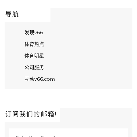
导航
发现v66
体育热点
体育明星
公司服务
互动v66.com
订阅我们的邮箱!