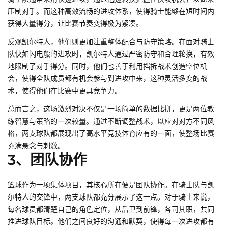
压制对手。而这种高效流畅的进攻体系，使得骑士能够在短时间内
获得大量得分，让比赛节奏变得极为紧凑。
反观凯尔特人，他们则更加注重整体配合与防守策略。在面对骑士
队快如闪电般的进攻时，凯尔特人通过严密防守和合理轮换，有效
地限制了对手得分。同时，他们也善于利用挡拆战术创造空位机
会，使得全队成员都有机会参与到进攻中来，这种灵活多变的战
术，使得他们在比赛中更具竞争力。
总而言之，这场激烈对决不仅是一场简单的数据比拼，更是两位教
练智慧与策略的一次较量。通过不断调整战术，以应对对方不同风
格，两支球队都展现出了高水平竞技体育应有的一面，使整场比赛
充满悬念与刺激。
3、团队协作
篮球作为一项集体项目，其核心所在便是团队协作。在骑士队与凯
尔特人的交锋中，两支球队都充分展示了这一点。对于骑士来说，
每名球员都清楚自己的角色定位，从后卫到前锋，各司其职，共同
推进球队目标。他们之间良好的沟通和默契，使得每一次进攻都有