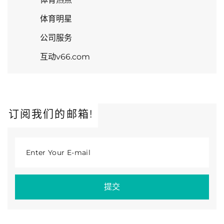
体育明星
公司服务
互动v66.com
订阅我们的邮箱!
Enter Your E-mail
提交