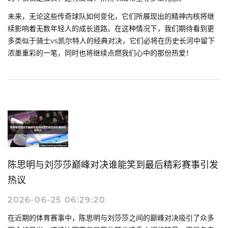
未来，无论这些传奇球队如何变化，它们所展现出的精神内核将继
续影响着无数年轻人的成长道路。在这种情况下，我们期待看到更
多类似于骑士vs凯尔特人的经典对决，它们必将在历史长河中留下
浓墨重彩的一笔，同时也将继续点燃我们心中的那份热爱！
陈思明与刘莎莎巅峰对决谁能笑到最后精彩赛事引发
热议
2026-06-25 06:29:20
在近期的体育赛事中，陈思明与刘莎莎之间的巅峰对决吸引了众多