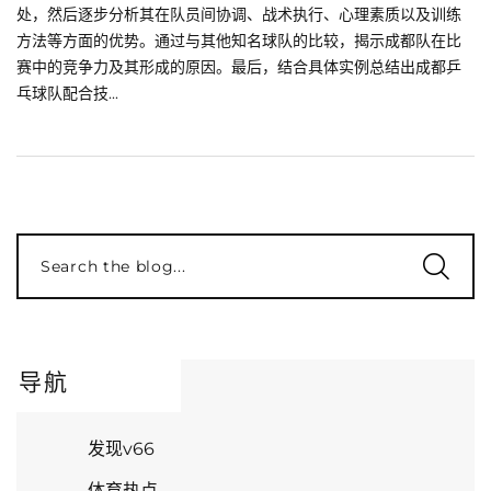
处，然后逐步分析其在队员间协调、战术执行、心理素质以及训练
方法等方面的优势。通过与其他知名球队的比较，揭示成都队在比
赛中的竞争力及其形成的原因。最后，结合具体实例总结出成都乒
乓球队配合技...
Search the blog...
导航
发现v66
体育热点