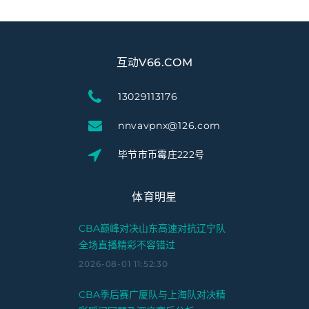
互动V66.COM
13029113176
nnvavpnx@126.com
毕节市币霉庄222号
体育明星
CBA巅峰对决山东高速对抗辽宁队
全场直播精彩不容错过
2026-08-01 11:52:30
CBA季后赛广厦队与上海队对决精