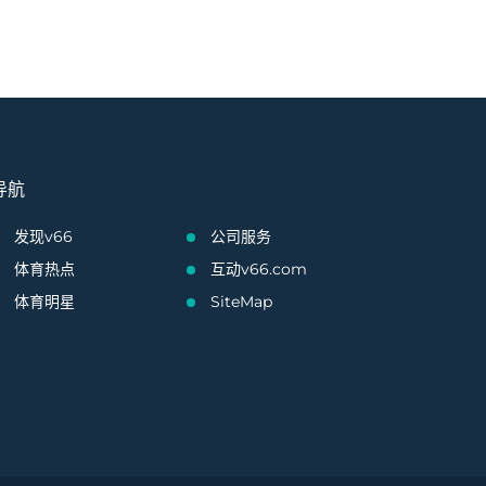
导航
发现v66
公司服务
体育热点
互动v66.com
体育明星
SiteMap