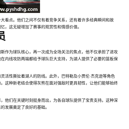
一大看点。他们之间不仅有着竞争关系，还有着许多经典瞬间和故
回忆，这无疑增加了赛事的观赏性和情感价值。
员
姆斯作为球队核心，再一次成为全场关注的焦点，他不仅承担了进攻
他在内线攻防两端都给予球队巨大支持，为湖人提供了必要的篮板保
灵活性撕扯着湖人的防线。此外，巴特勒及小贾伦·杰克逊等角色
力。这种新老结合使得灰熊在面对强敌时更具韧性，让他们能够始终
彩，他们在关键时刻挺身而出，为各自球队提供了宝贵支持。这种深
来的发展奠定了良好的基础。