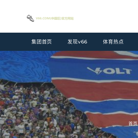
集团首页
发现v66
体育热点
首页