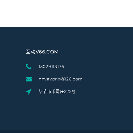
互动V66.COM
13029113176
nnvavpnx@126.com
毕节市币霉庄222号