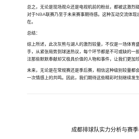
总之，无论是现场观众还是电视机前的粉丝，都被这激烈
对于NBA联赛乃至于未来赛事期待感。这种互动交流体现
在。
总结：
综上所述，此次灰熊与湖人的激烈较量，不仅是一场体育
手，从紧张局势到球迷热议，每个环节都是不可或缺的一
注那些默默奉献却又极具价值的人物和事件，让我们更加
未来，无论是在常规赛还是季后赛，相信这种级别较量都
一次情感上的共鸣。因此，我们期待这些精彩时刻继续发生
成都排球队实力分析与赛季