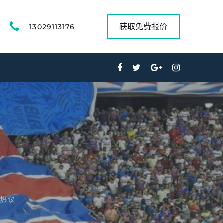
获取免费报价
13029113176
迷热议