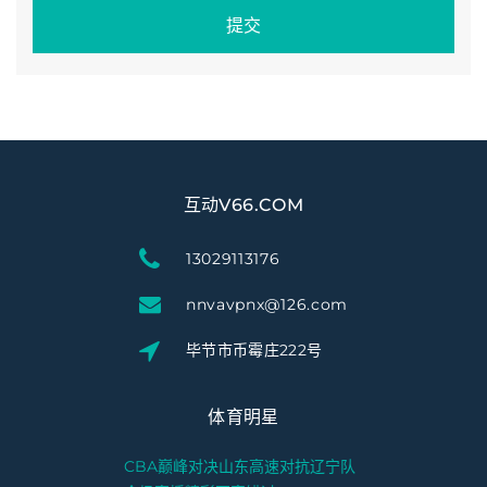
提交
互动V66.COM
13029113176
nnvavpnx@126.com
毕节市币霉庄222号
体育明星
CBA巅峰对决山东高速对抗辽宁队