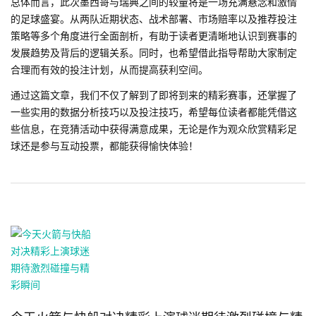
总体而言，此次墨西哥与瑞典之间的较量将是一场充满悬念和激情
的足球盛宴。从两队近期状态、战术部署、市场赔率以及推荐投注
策略等多个角度进行全面剖析，有助于读者更清晰地认识到赛事的
发展趋势及背后的逻辑关系。同时，也希望借此指导帮助大家制定
合理而有效的投注计划，从而提高获利空间。
通过这篇文章，我们不仅了解到了即将到来的精彩赛事，还掌握了
一些实用的数据分析技巧以及投注技巧，希望每位读者都能凭借这
些信息，在竞猜活动中获得满意成果，无论是作为观众欣赏精彩足
球还是参与互动投票，都能获得愉快体验！