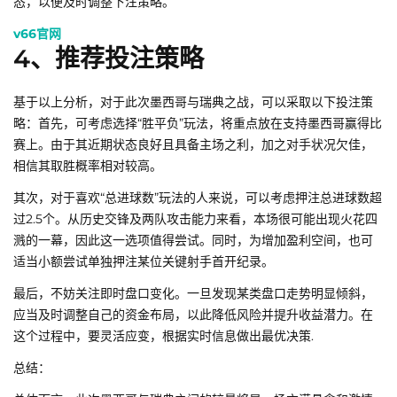
态，以便及时调整下注策略。
v66官网
4、推荐投注策略
基于以上分析，对于此次墨西哥与瑞典之战，可以采取以下投注策
略：首先，可考虑选择“胜平负”玩法，将重点放在支持墨西哥赢得比
赛上。由于其近期状态良好且具备主场之利，加之对手状况欠佳，
相信其取胜概率相对较高。
其次，对于喜欢“总进球数”玩法的人来说，可以考虑押注总进球数超
过2.5个。从历史交锋及两队攻击能力来看，本场很可能出现火花四
溅的一幕，因此这一选项值得尝试。同时，为增加盈利空间，也可
适当小额尝试单独押注某位关键射手首开纪录。
最后，不妨关注即时盘口变化。一旦发现某类盘口走势明显倾斜，
应当及时调整自己的资金布局，以此降低风险并提升收益潜力。在
这个过程中，要灵活应变，根据实时信息做出最优决策.
总结：