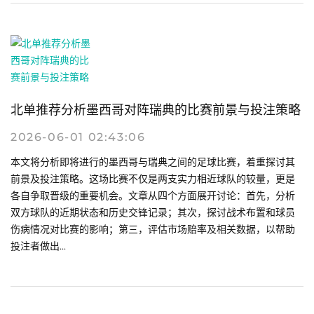
北单推荐分析墨西哥对阵瑞典的比赛前景与投注策略
2026-06-01 02:43:06
本文将分析即将进行的墨西哥与瑞典之间的足球比赛，着重探讨其
前景及投注策略。这场比赛不仅是两支实力相近球队的较量，更是
各自争取晋级的重要机会。文章从四个方面展开讨论：首先，分析
双方球队的近期状态和历史交锋记录；其次，探讨战术布置和球员
伤病情况对比赛的影响；第三，评估市场赔率及相关数据，以帮助
投注者做出...