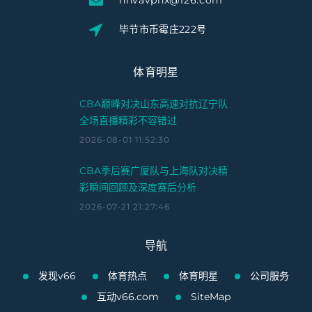
毕节市币霉庄222号
体育明星
CBA巅峰对决山东高速对抗辽宁队
全场直播精彩不容错过
2026-08-01 11:52:30
CBA季后赛广厦队与上海队对决精
彩瞬间回顾及深度赛后分析
2026-07-21 21:27:46
导航
发现v66
体育热点
体育明星
公司服务
互动v66.com
SiteMap