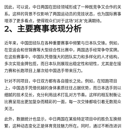
因此，可以说，中日两国在田径领域形成了一种既竞争又合作的关
系。这样的背景不仅影响了两国运动员的竞技状态，也为国际赛事
增添了更多看点，使得观众们对于这场“对决”充满期待。
2、主要赛事表现分析
近年来，中国田径队在各种重要赛事中频繁与日本队交锋。例如，
在亚运会和世锦赛等大型综合性比赛中，两国选手经常争夺奖牌。
在这些赛事中，中国队凭借强大的团队实力和多样化的人才结构，
多次实现金牌包揽，而日本队则展现出稳定性和韧性，尤其是在接
力赛和长跑项目上屡次给中国选手带来压力。
针对不同项目，中日双方都有各自擅长之处。例如，在短跑项目
上，中国选手凭借优越的身体素质往往占据优势，而日本选手则以
细腻的技术见长，充分利用战术打乱对方节奏。这样的相互制衡让
比赛呈现出更加复杂而精彩的一面，每一次交锋都吸引着无数观众
关注。
此外，数据统计也显示，中日两国在某些特定项目中的胜负互换频
繁，这种动态变化正是体育竞技魅力所在。同时，通过不断改进训