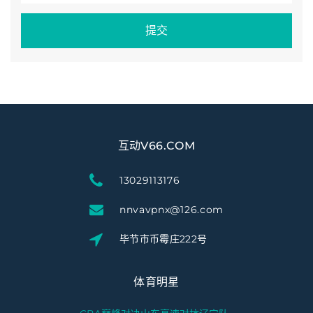
提交
互动V66.COM
13029113176
nnvavpnx@126.com
毕节市币霉庄222号
体育明星