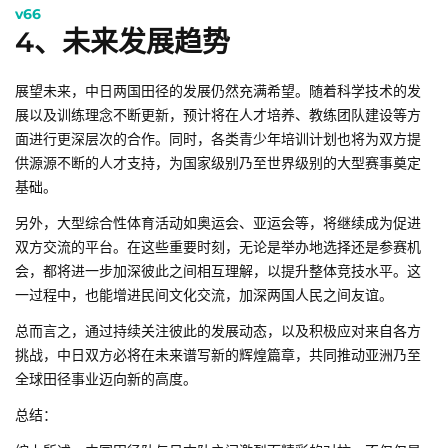
v66
4、未来发展趋势
展望未来，中日两国田径的发展仍然充满希望。随着科学技术的发
展以及训练理念不断更新，预计将在人才培养、教练团队建设等方
面进行更深层次的合作。同时，各类青少年培训计划也将为双方提
供源源不断的人才支持，为国家级别乃至世界级别的大型赛事奠定
基础。
另外，大型综合性体育活动如奥运会、亚运会等，将继续成为促进
双方交流的平台。在这些重要时刻，无论是举办地选择还是参赛机
会，都将进一步加深彼此之间相互理解，以提升整体竞技水平。这
一过程中，也能增进民间文化交流，加深两国人民之间友谊。
总而言之，通过持续关注彼此的发展动态，以及积极应对来自各方
挑战，中日双方必将在未来谱写新的辉煌篇章，共同推动亚洲乃至
全球田径事业迈向新的高度。
总结：