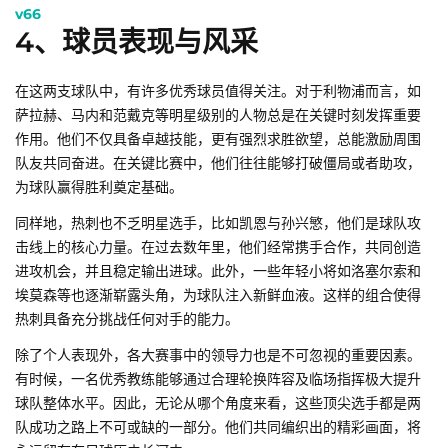
v66
4、球员表现与风采
在这两支球队中，有许多优秀球员值得关注。对于利物浦而言，如
萨拉赫、马内和范戴克等明星级别的人物总是在关键时刻发挥重要
作用。他们不仅具备卓越技能，更有强烈求胜欲望，总能激励周围
队友共同奋进。在关键比赛中，他们往往能够打破僵局或者助攻，
为球队赢得胜利奠定基础。
同样地，热刺也不乏明星选手，比如凯恩与孙兴慜，他们是球队攻
击线上的核心力量。在过去数年里，他们经常携手合作，共同创造
进攻机会，并且稳定输出进球。此外，一些年轻小将如洛塞尔索和
埃莫森等也逐渐崭露头角，为球队注入新鲜血液。这样的组合使得
热刺具备充分挑战任何对手的能力。
除了个人表现外，各大赛事中的领导力也是不可忽视的重要因素。
有时候，一名优秀教练能够通过合理轮换阵容及临场指挥极大提升
球队整体水平。因此，无论从哪个角度来看，这些顶尖选手都是两
队成功之路上不可或缺的一部分。他们共同编织出的精彩画面，将