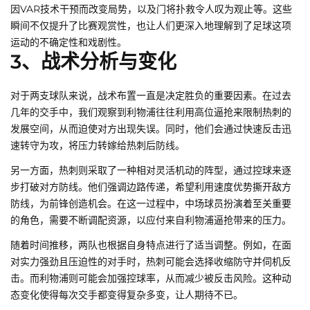
因VAR技术干预而改变局势，以及门将扑救令人叹为观止等。这些
瞬间不仅提升了比赛观赏性，也让人们更深入地理解到了足球这项
运动的不确定性和戏剧性。
3、战术分析与变化
对于两支球队来说，战术布置一直是决定胜负的重要因素。在过去
几年的交手中，我们观察到利物浦往往利用高位逼抢来限制热刺的
发展空间，从而迫使对方出现失误。同时，他们会通过快速反击迅
速转守为攻，将压力转嫁给热刺后防线。
另一方面，热刺则采取了一种相对灵活机动的阵型，通过控球来逐
步打破对方防线。他们强调边路传递，希望利用速度优势撕开敌方
防线，为前锋创造机会。在这一过程中，中场球员扮演着至关重要
的角色，需要不断调配资源，以应付来自利物浦逼抢带来的压力。
随着时间推移，两队也根据自身特点进行了适当调整。例如，在面
对实力强劲且压迫性的对手时，热刺可能会选择收缩防守并伺机反
击。而利物浦则可能会加强控球率，从而减少被反击风险。这种动
态变化使得每次交手都变得复杂多变，让人期待不已。