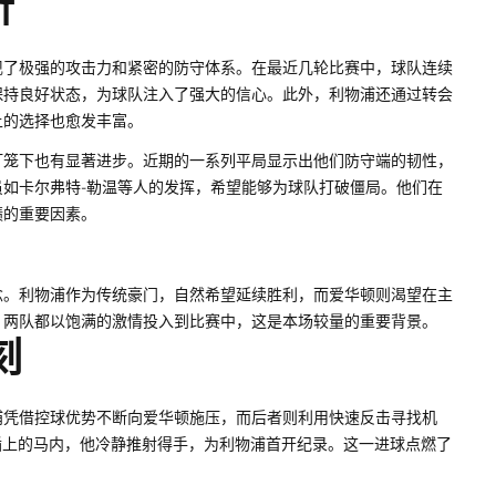
析
现了极强的攻击力和紧密的防守体系。在最近几轮比赛中，球队连续
保持良好状态，为球队注入了强大的信心。此外，利物浦还通过转会
上的选择也愈发丰富。
灯笼下也有显著进步。近期的一系列平局显示出他们防守端的韧性，
如卡尔弗特-勒温等人的发挥，希望能够为球队打破僵局。他们在
绩的重要因素。
念。利物浦作为传统豪门，自然希望延续胜利，而爱华顿则渴望在主
，两队都以饱满的激情投入到比赛中，这是本场较量的重要背景。
刻
浦凭借控球优势不断向爱华顿施压，而后者则利用快速反击寻找机
插上的马内，他冷静推射得手，为利物浦首开纪录。这一进球点燃了