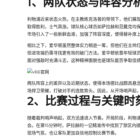
1、两队状态与阵容分
利物浦近来状态火热，在主教练克洛普的带领下，他们展
取得胜利，士气高涨。球队核心球员如萨拉赫和范戴克均
市场引入了一些新鲜血液，加强了阵容深度，使得替补席
相比之下，爱华顿虽然整体实力稍逊一筹，但他们在主帅
但进攻端仍需寻找更有效的破门方法。爱华顿依靠年轻球员
面对强敌时充满斗志，这种精神面貌也是球队能否争取佳
两队阵容上的差异以及近期状态，使得本场德比战颇具悬
场捍卫荣耀，打破对手的连胜势头。因此，从开场哨声起
2、比赛过程与关键时
随着裁判哨声响起，双方迅速进入节奏。开局阶段，利物
会。在第15分钟时，萨拉赫的一记精准传中找到了禁区内
现场气氛，也让客队更加自信地控制比赛节奏。