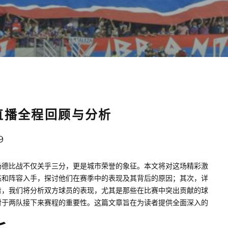
直播全程回顾与分析
9
场德比战不仅关乎三分，更是城市荣誉的象征。本文将对这场精彩激
态和阵容入手，探讨他们在赛季中的表现及其背后的原因；其次，详
着，我们将分析双方球员的表现，尤其是那些在比赛中突出贡献的球
对于两队接下来赛程的重要性。这篇文章旨在为读者提供全面深入的