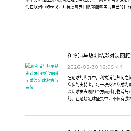
们在联赛中的表现，并祝愿每支团队都能够实现自己的目
利物浦与热刺精彩对决回顾
2026-05-30 16:05:44
在足球的世界中，利物浦与热刺之
众多的支持者，每一次交锋都成为
以及球员表现四个方面对利物浦与
刻。在这场足球盛宴中，不仅有激烈的