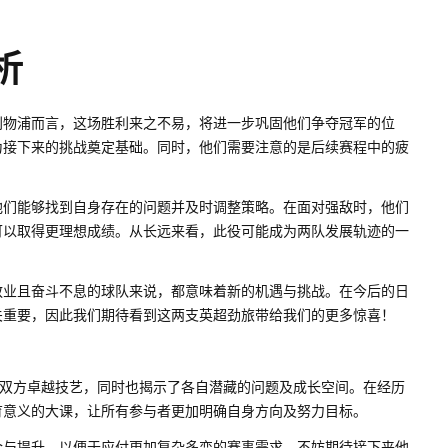
析
利物浦而言，这场胜利来之不易，将进一步巩固他们争夺冠军的位
为接下来的挑战奠定基础。同时，他们需要注意的是后续赛程中的疲
。
他们能够找到自身存在的问题并及时调整策略。在面对强敌时，他们
可以取得更理想成绩。从长远来看，此役可能成为两队发展轨迹的一
敬业且奋斗不息的球队来说，都意味着新的机遇与挑战。在今后的日
关重要，因此我们期待看到这两支英超劲旅带给我们的更多惊喜！
了双方卓越技艺，同时也揭示了各自潜藏的问题及成长空间。在经历
育意义的大课，让所有参与者更加明确自身方向及努力目标。
合与提升，以便于应付更加复杂多变的赛事需求。不妨期待接下来他