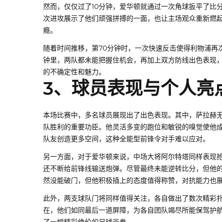
然而，仅仅过了10分钟，爱华顿就通过一次角球扳平了比
次进攻展示了他们顽强拼搏的一面，也让主场观众重新燃
瘾。
随着时间推移，第70分钟时，一次快速反击使得利物浦再
钟里，两队都未能把握住机会，再加上双方防线出色表现
的不确定性和魅力。
3、球员表现与个人亮
本场比赛中，多名球员展现出了出色表现。其中，萨拉赫
队胜利的重要功臣。他灵活多变的跑位和敏锐的嗅觉使他
队友创造更多空间，这种全能型前锋令对手难以应对。
另一方面，对于爱华顿来说，中场大将阿尔特塔同样表现
还不断给前锋线输送炮弹。尽管最终未能逆转比分，但他的
然没能破门，但他积极插上的态度值得称赞，对抗能力也
此外，两支球队门将同样值得关注，各自做出了数次精彩
在，他们如同最后一道屏障，为各自团队竭尽所能保驾护