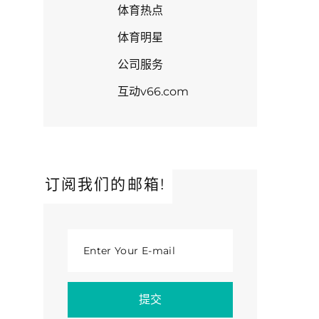
体育热点
体育明星
公司服务
互动v66.com
订阅我们的邮箱!
Enter Your E-mail
提交