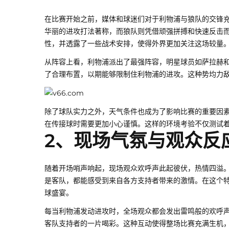
在比赛开始之前，媒体和球迷们对于利物浦与狼队的交锋
华丽的进攻打法著称，而狼队则凭借顽强拼搏和快速反击
性，并透露了一些战术安排，使得外界更加关注这场较量
从阵容上看，利物浦派出了最强阵容，明星球员如萨拉赫
了合理布置，以期能够限制住利物浦的进攻。这种势均力
除了球队实力之外，天气条件也成为了影响比赛的重要因
在传接球时需要更加小心谨慎。这样的环境考验不仅测试
2、现场气氛与观众反
随着开场哨声响起，现场观众欢呼声此起彼伏，热情四溢
是客队，都能感受到来自各方支持者带来的激情。在这个
球盛宴。
每当利物浦发动进攻时，全场观众都会发出雷鸣般的欢呼
客队支持者的一片喝彩。这种互动使得整场比赛充满生机