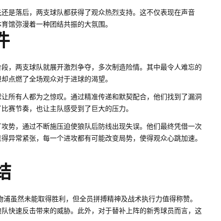
先还是落后，两支球队都获得了观众热烈支持。这不仅表现在声音
体育馆弥漫着一种团结共振的大氛围。
件
阶段，两支球队就展开激烈争夺，多次制造险情。其中最令人难忘的
但却点燃了全场观众对于进球的渴望。
球让所有人都为之惊叹。通过精准传递和默契配合，他们找到了漏洞
了比赛节奏，也让主队感受到了巨大的压力。
了攻势，通过不断施压迫使狼队后防线出现失误。他们最终凭借一次
显得异常紧张，每一个进攻都有可能改变局势，使得观众心跳加速。
结
物浦虽然未能取得胜利，但全员拼搏精神及战术执行力值得称赞。
狼队快速反击带来的威胁。此外，对于替补上阵的新秀球员而言，这