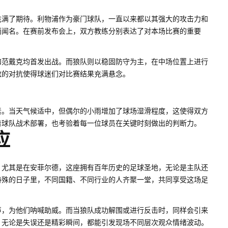
充满了期待。利物浦作为豪门球队，一直以来都以其强大的攻击力和
而闻名。在赛前发布会上，双方教练分别表达了对本场比赛的重要
。
和范戴克均首发出战。而狼队则以稳固防守为主，在中场位置上进行
敌的对抗使得球迷们对比赛结果充满悬念。
素。当天气候适中，但偶尔的小雨增加了球场湿滑程度，这使得双方
着球队战术部署，也考验着每一位球员在关键时刻做出的判断力。
应
。尤其是在安菲尔德，这座拥有百年历史的足球圣地，无论是主队还
特殊的日子里，不同国籍、不同行业的人齐聚一堂，共同享受这场足
声，为他们呐喊助威。而当狼队成功解围或进行反击时，同样会引来
，无论是失误还是精彩瞬间，都能引发现场不同层次观众情绪波动。