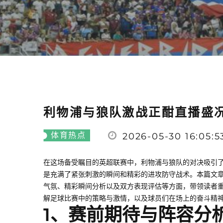
利物浦与狼队激战正酣直播盛
体育热点
2026-05-30 16:05:5
在这场备受瞩目的英超联赛中，利物浦与狼队的对决吸引
是充满了紧张刺激的瞬间和精彩的进攻防守战术。本篇文
气氛、精彩瞬间分析以及双方表现评估等方面，带领读者
解足球比赛中的策略与激情，以及球员们在场上的奋斗精
1、赛前期待与阵容分