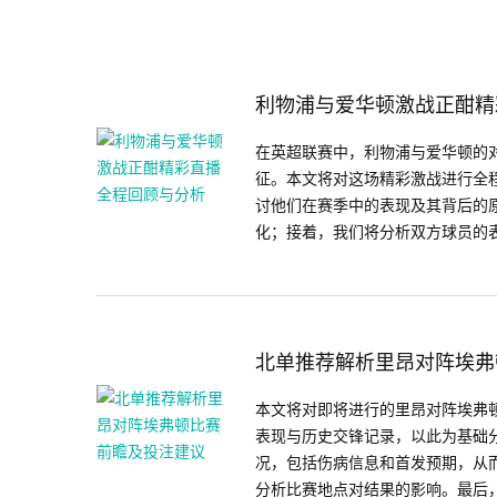
利物浦与爱华顿激战正酣精
在英超联赛中，利物浦与爱华顿的
征。本文将对这场精彩激战进行全
讨他们在赛季中的表现及其背后的
化；接着，我们将分析双方球员的表现
北单推荐解析里昂对阵埃弗
本文将对即将进行的里昂对阵埃弗
表现与历史交锋记录，以此为基础
况，包括伤病信息和首发预期，从
分析比赛地点对结果的影响。最后，将