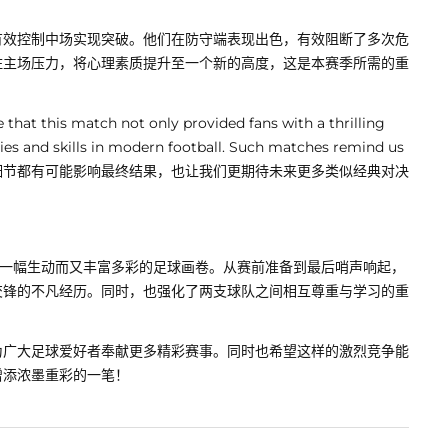
有效控制中场实现突破。他们在防守端表现出色，有效阻断了多次危
住主场压力，将心理素质提升至一个新的高度，这是本赛季所需的重
that this match not only provided fans with a thrilling
ies and skills in modern football. Such matches remind us
, where every细节都有可能影响最终结果，也让我们更期待未来更多类似经典对决
是一幅生动而又丰富多彩的足球画卷。从赛前准备到最后哨声响起，
交锋的不凡经历。同时，也强化了两支球队之间相互尊重与学习的重
为广大足球爱好者奉献更多精彩赛事。同时也希望这样的激烈竞争能
增添浓墨重彩的一笔！