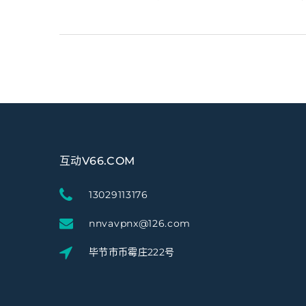
互动V66.COM
13029113176
nnvavpnx@126.com
毕节市币霉庄222号