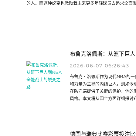
的人。而这种蜕变也激励着未来更多年轻球员去追求全面
布鲁克洛佩斯：从篮下巨人
2026-06-07 06:26:43
布鲁克・洛佩斯作为现代NBA的
和力量为主导的内线巨人，到如今
在防守端提供了关键的保护。他的
风格。本文将从四个方面详细探讨布鲁
德国与瑞典比赛彩票投注比