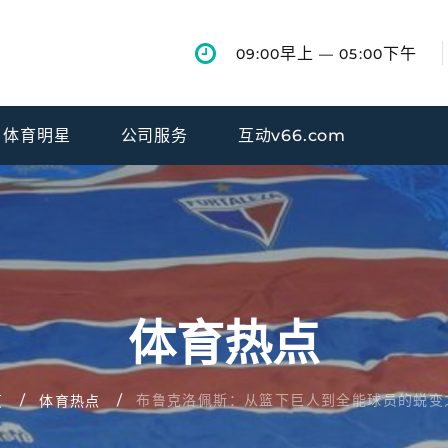
早上
下午
09:00
— 05:00
体育明星
公司服务
互动v66.com
体育热点
布鲁克洛佩斯：从篮下巨人到全能球员的蜕变
页
体育热点