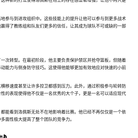
。这种新的打法使得洛佩斯在场上的存在感显著增强，让他不再只是
活地参与到进攻组织中。这些技能上的提升让他可以参与到更多战术
他赢得了教练组和队友们更多的信任，让其成为球队不可或缺的一部
了一次转型。在最初阶段，他主要负责保护禁区并抢夺篮板，但随着
移动能力与侧身防守技巧。这使得他能够更加有效地应对快速的小前
其横移速度甚至让许多控卫都感到压力。此外，通过积极参与轮转防
合性的表现使得他不仅是一名优秀的大个子，更是一名可以适应现代
，都能看到洛佩斯无处不在地影响着比赛。他已经不再仅仅是一个依
种多面性极大提高了整个团队的竞争力。