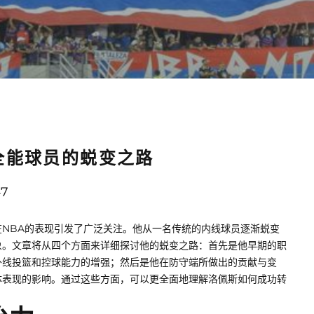
全能球员的蜕变之路
47
NBA的表现引发了广泛关注。他从一名传统的内线球员逐渐蜕变
象。文章将从四个方面来详细探讨他的蜕变之路：首先是他早期的职
外线投篮和控球能力的增强；然后是他在防守端所做出的贡献与变
体表现的影响。通过这些方面，可以更全面地理解洛佩斯如何成功转