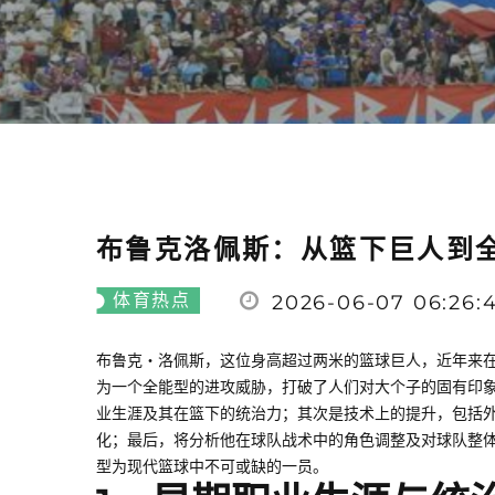
布鲁克洛佩斯：从篮下巨人到
体育热点
2026-06-07 06:26:
布鲁克・洛佩斯，这位身高超过两米的篮球巨人，近年来在
为一个全能型的进攻威胁，打破了人们对大个子的固有印
业生涯及其在篮下的统治力；其次是技术上的提升，包括
化；最后，将分析他在球队战术中的角色调整及对球队整
型为现代篮球中不可或缺的一员。