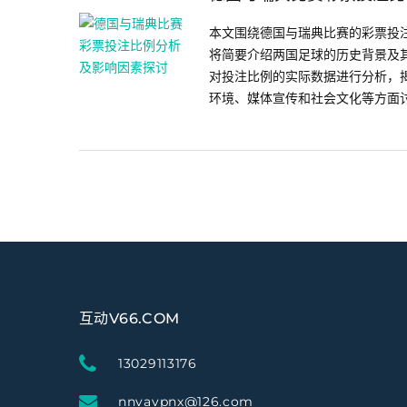
本文围绕德国与瑞典比赛的彩票投
将简要介绍两国足球的历史背景及
对投注比例的实际数据进行分析，
环境、媒体宣传和社会文化等方面讨论
互动V66.COM
13029113176
nnvavpnx@126.com