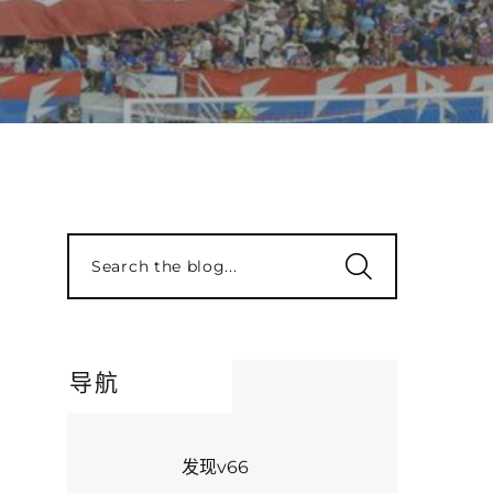
Search the blog...
导航
发现v66