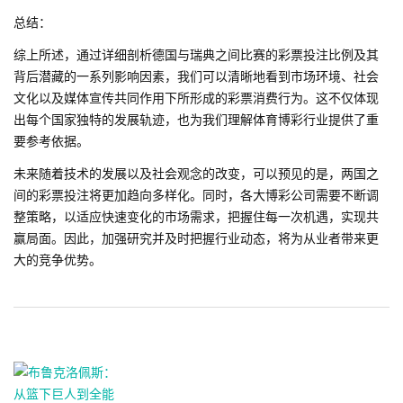
总结：
综上所述，通过详细剖析德国与瑞典之间比赛的彩票投注比例及其
背后潜藏的一系列影响因素，我们可以清晰地看到市场环境、社会
文化以及媒体宣传共同作用下所形成的彩票消费行为。这不仅体现
出每个国家独特的发展轨迹，也为我们理解体育博彩行业提供了重
要参考依据。
未来随着技术的发展以及社会观念的改变，可以预见的是，两国之
间的彩票投注将更加趋向多样化。同时，各大博彩公司需要不断调
整策略，以适应快速变化的市场需求，把握住每一次机遇，实现共
赢局面。因此，加强研究并及时把握行业动态，将为从业者带来更
大的竞争优势。