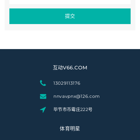
提交
互动V66.COM
13029113176
nnvavpnx@126.com
毕节市币霉庄222号
体育明星