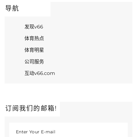
导航
发现v66
体育热点
体育明星
公司服务
互动v66.com
订阅我们的邮箱!
Enter Your E-mail