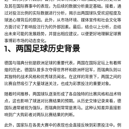
及其在国际赛事中的表现，为后续的数据分析奠定基础。接着，通
过对投注比例的实际数据进行分析，揭示出两国球队受欢迎程度及
球迷心理背后的原因。此外，从市场环境、媒体宣传和社会文化等
方面讨论了影响投注行为的外部因素。最后，结合以上分析，总结
出未来可能的发展趋势，并提出相应建议，以便更好地理解足球赛
事博彩市场的动态变化。
1、两国足球历史背景
德国与瑞典分别是欧洲足球的重要代表，两国在国际足坛上有着辉
煌的历史。德国队曾多次夺得世界杯和欧洲杯冠军，而瑞典队则以
其独特的战术风格和优秀球员闻名。在这样的背景下，两国之间的
比赛自然吸引了大量球迷关注，也成为彩票投注的重要对象。
随着时间推移，两国球队逐渐形成了各自独特的比赛风格和战术特
点，这也影响了球迷对比赛结果的预期。从历史交锋记录来看，德
国队通常被视为强队，而瑞典则常常是黑马。这种认知差异直接影
响到广大购彩者对两队比赛结果的判断。
此外，国家队在各类大赛中的表现也会直接反映到彩票投注中。例