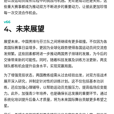
迹以及运动员成长过程中的挑战与机遇。无论是成功还是失败，这
些重大赛事都成为推动双方不断进步的重要动力，让彼此更加珍惜
每一次交流合作机会。
v66
4、未来展望
展望未来，中国男排与芬兰队之间将继续有更多碰撞。不仅因为各
类国际赛事日益增多，更因为全球化趋势使得各国运动员间交流愈
发频繁。这些因素都将进一步推动两国男子排球的发展，为今后的
交锋带来新的可能性。同时，随着科技发展及训练方法更新，两支
球队都有机会提升自身水平，实现双赢局面。
为了增强竞技状态，两国教练组需从过去经验出发，对双方技战术
展开深入研究，并制定针对性的训练计划。这不仅包括基本功训
练，还应加强心理辅导，以帮助运动员克服压力，提高临场应变能
力。此外，加强青少年培养，也是确保长远发展的重要环节，通过
系统化培训提升后备人才质量，将为未来国际舞台贡献更多希望之
星。