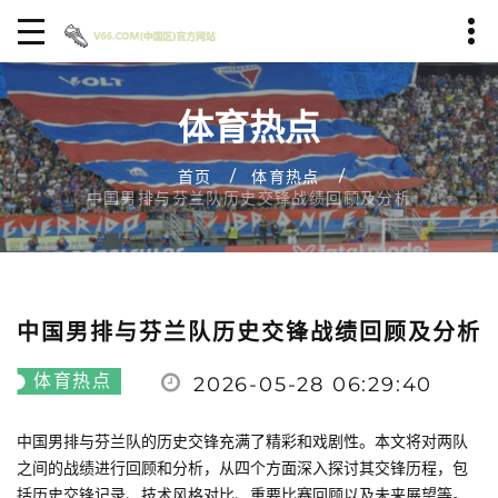
体育热点
首页
体育热点
中国男排与芬兰队历史交锋战绩回顾及分析
中国男排与芬兰队历史交锋战绩回顾及分析
体育热点
2026-05-28 06:29:40
中国男排与芬兰队的历史交锋充满了精彩和戏剧性。本文将对两队
之间的战绩进行回顾和分析，从四个方面深入探讨其交锋历程，包
括历史交锋记录、技术风格对比、重要比赛回顾以及未来展望等。