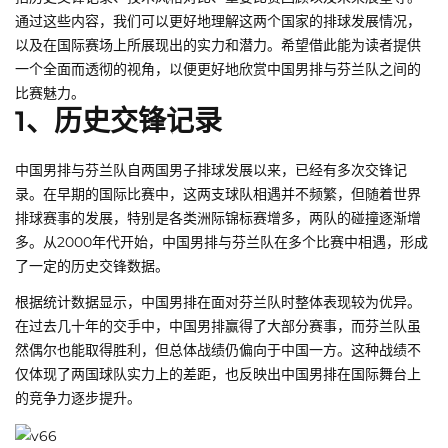
通过这些内容，我们可以更好地理解这两个国家的排球发展情况，
以及在国际赛场上所展现出的实力和潜力。希望借此能为读者提供
一个全面而透彻的视角，以便更好地欣赏中国男排与芬兰队之间的
比赛魅力。
1、历史交锋记录
中国男排与芬兰队自两国男子排球发展以来，已经有多次交锋记
录。在早期的国际比赛中，这两支球队相遇并不频繁，但随着世界
排球赛事的发展，特别是各类洲际锦标赛增多，两队的碰撞逐渐增
多。从2000年代开始，中国男排与芬兰队在多个比赛中相遇，形成
了一定的历史交锋数据。
根据统计数据显示，中国男排在面对芬兰队时整体表现较为优异。
在过去几十年的交手中，中国男排赢得了大部分赛事，而芬兰队虽
然偶尔也能取得胜利，但总体战绩仍偏向于中国一方。这种战绩不
仅体现了两国球队实力上的差距，也反映出中国男排在国际舞台上
的竞争力逐步提升。