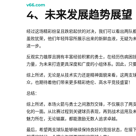
v66.com
4、未来发展趋势展望
经过这场精彩纷呈且跌宕起伏的对决，我们可以看出两队
虽败犹荣，他们年轻阵容所展示出来的新鲜血液，无疑为
进一步。
反观实力雄厚且拥有丰富经验积累的勇士，在经历伤病困
力量，为未来打造更具深度和广度的小组体系。因此，只
综上所述，无论是从技术实力还是精神面貌来看，这两支
众，也期待着他们带来更多精彩绝伦、高水平竞技盛宴！
总结：
综上所述，本场火箭与勇士之间激烈交锋，不仅展示了两支
化的一面。从比赛过程到关键球员表现，再到战术运用及
魅力所在，无论输赢，都能激励无数人追求卓越。
最后，希望两支球队能够继续保持良好的竞技状态，在接