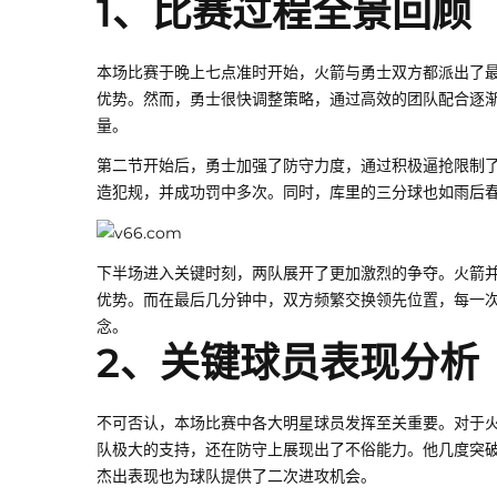
1、比赛过程全景回顾
本场比赛于晚上七点准时开始，火箭与勇士双方都派出了
优势。然而，勇士很快调整策略，通过高效的团队配合逐
量。
第二节开始后，勇士加强了防守力度，通过积极逼抢限制
造犯规，并成功罚中多次。同时，库里的三分球也如雨后
下半场进入关键时刻，两队展开了更加激烈的争夺。火箭
优势。而在最后几分钟中，双方频繁交换领先位置，每一
念。
2、关键球员表现分析
不可否认，本场比赛中各大明星球员发挥至关重要。对于
队极大的支持，还在防守上展现出了不俗能力。他几度突
杰出表现也为球队提供了二次进攻机会。