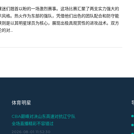
球迷们翘首以盼的一场激烈赛事。这场比赛汇聚了两支实力强大的
术风格。热火作为东部的强队，凭借他们出色的团队配合和防守能
侠则是以其明星球员为核心，展现出极具观赏性的进攻战术。双方
对...
体育明星
CBA巅峰对决山东高速对抗辽宁队
全场直播精彩不容错过
2026-08-01 11:52:30