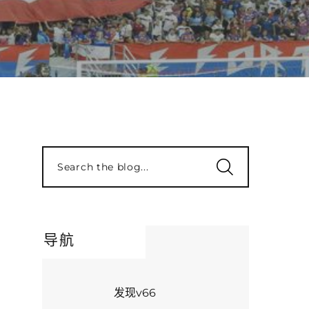
Search the blog...
导航
发现v66