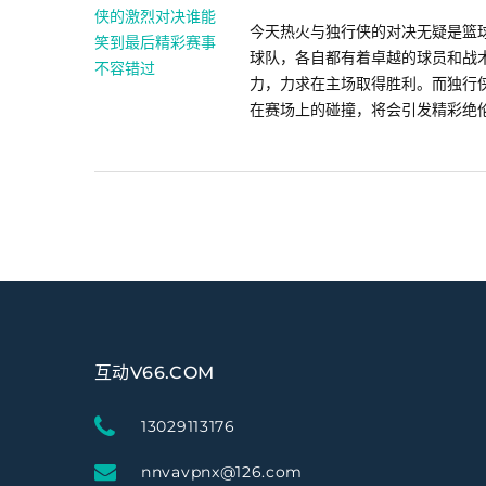
今天热火与独行侠的对决无疑是篮
球队，各自都有着卓越的球员和战
力，力求在主场取得胜利。而独行
在赛场上的碰撞，将会引发精彩绝伦的
互动V66.COM
13029113176
nnvavpnx@126.com