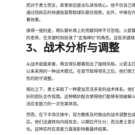
而对于勇士而言，库里依旧是全队进攻核心。他不仅自己
通过挡拆后的快速投篮帮助球队稳住局势。此外，中锋在
著效果。
值得一提的是，两队替补席上的贡献同样不可忽视。火箭
的老将，在关键时刻扮演了“定海神针”的角色。这些关键
3、战术分析与调整
从战术层面来看，两支球队都展现出了独特风格。火箭主
以来采用的一种战术模式。在首节取得领先之后，他们努力保
性的防守调整。
相比之下，勇士采取了一种更加灵活多变的战术体系。他
好的团队合作氛围。这种精妙配合使得他们能够有效破解
活应变能力的一次完美体现。
然而，在下半场交锋中，双方教练及时做出的战术调整也
后，他们迅速转向内线攻击，以期拉开比分；而当勇士意
化。这种实时应变能力直接影响着最终结果。