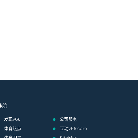
导航
发现v66
公司服务
体育热点
互动v66.com
体育明星
SiteMap