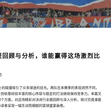
程回顾与分析，谁能赢得这场激烈比
3
士的碰撞吸引了众多球迷的目光。两队在本赛季的表现迥然不同，
士则依靠经验丰富的核心阵容与稳定的打法继续保持竞争力。本篇文
四个方面，对这场精彩对决进行全面回顾与深入分析，探讨究竟谁能
为读者呈现一幅生动而细腻的篮球盛宴画卷。