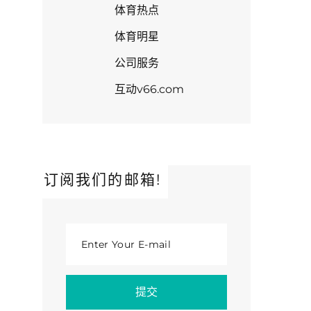
体育热点
体育明星
公司服务
互动v66.com
订阅我们的邮箱!
Enter Your E-mail
提交