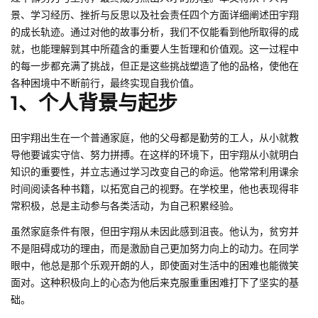
景、学习经历、挫折与反思以及社会责任四个方面详细阐述田宇翔
的成长轨迹。通过对他的故事分析，我们不仅能看到他所取得的成
就，也能理解到其中所蕴含的重要人生哲理和价值观。这一过程中
的每一步都充满了挑战，但正是这些挑战塑造了他的品格，使他在
各种困境中不断前行，最终实现自我价值。
1、个人背景与起步
田宇翔出生在一个普通家庭，他的父母都是勤劳的工人，从小就教
导他要诚实守信、努力拼搏。在这样的环境下，田宇翔从小就明白
知识的重要性，并立志通过学习改变自己的命运。他常常利用课余
时间阅读各种书籍，以拓宽自己的视野。在学校里，他也表现得非
常积极，总是主动参与各类活动，为自己积累经验。
虽然家庭条件有限，但田宇翔从未因此感到沮丧。他认为，贫穷并
不是阻碍成功的理由，而是激励自己更加努力向上的动力。在同学
眼中，他总是那个乐观开朗的人，即使面对生活中的困难也能微笑
面对。这种积极向上的心态为他后来克服重重困难打下了坚实的基
础。