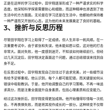
正是在这样的学习过程中，田宇翔逐渐形成了一种严谨求实的科学
态度。他深知科学探索需要耐心和细致，而这种精神也渗透到了他
生活中的方方面面。无论是在学习还是在生活中，他都始终保持着
一种严谨而又开放的心态，这为他的未来发展奠定了良好的基础。
3、挫折与反思历程
尽管田宇翔在学习上取得了一定成绩，但人生并非一帆风顺。在一
次重要考试中，由于紧张和失误，他未能如愿以偿，这对他的打击
非常大。面对失败，他一度感到迷茫，不知该如何继续前行。但经
过几天沉淀后，田宇翔决定直面这个问题，通过总结错误来找到自
身不足。
在反思过程中，田宇翔发现自己往往过于追求完美，对一些细节没
有给予足够重视。他认识到，每个人都可能犯错，而关键是如何从
错误中吸取教训。于是，他开始调整自己的学习策略，不再一味追
求高分，而是注重全面提升自身素质，包括心理素质和应变能力。
经过这次挫折后，田宇翔变得更加成熟。他开始懂得珍惜每一次机
会，不再畏惧失败，而是将其视作成长的一部分。这种转变不仅帮