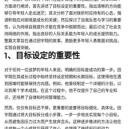
方面进行阐述，首先讲述了目标设定的重要性，指出清晰的方向能
够引导年轻人走出迷茫；其次分析了面对挫折时应持有的心态，强
调积极应对困境是成长的关键；然后探讨了自我反思与学习的重要
性，认为持续自我提升才能在竞争中脱颖而出；最后讨论了社会支
持网络的作用，指出良好的人际关系能为年轻人的成长提供助力。
整篇文章旨在通过田宇翔的故事，激励更多年轻人勇敢面对挑战，
实现自我突破。
1、目标设定的重要性
对于任何一位追梦的年轻人来说，明确的目标是成功的第一步。田
宇翔在其成长过程中始终坚持设定短期和长期目标，这使得他在遇
到困难时能够保持方向感。例如，他曾经制定一个详细的计划，以
达到某个学术成就。在这个过程中，他不仅提升了自己的专业知
识，还培养了自律和时间管理能力。
然而，仅仅有目标还不够，更重要的是要将目标细化、具体化。田
宇翔通过将大目标拆分成小步骤，一步一步地去实现每个小目标，
从而避免因压力过大而产生放弃念头。这种逐步推进的方法让他在
达成每一个小成就后获得了信心，也增强了继续前行的动力。