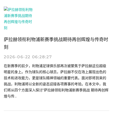
萨拉赫领衔利物浦新赛季挑战期待再创辉煌与传奇时
刻
2026-06-22 06:28:27
在新赛季的前夕，利物浦足球俱乐部再次被聚焦于萨拉赫这位超级
明星的身上。作为球队的核心球员，萨拉赫不仅在场上展现出色的
技术和进攻能力，更是球队精神领袖的重要代表。面对即将到来的
挑战，利物浦将以全新的姿态迎接各项赛事的考验。在本文中，我
们将从四个方面深入探讨“萨拉赫领衔利物浦新赛季挑战 期待再创辉
煌与传...