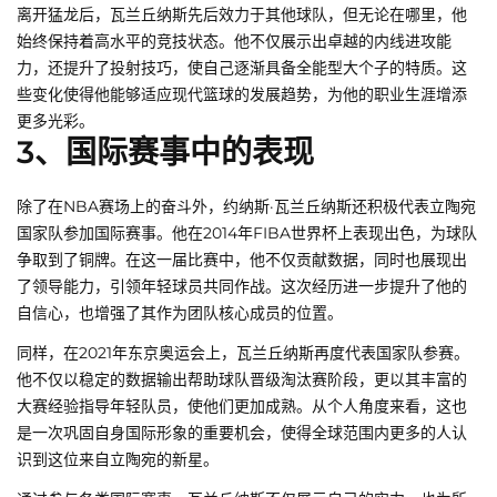
离开猛龙后，瓦兰丘纳斯先后效力于其他球队，但无论在哪里，他
始终保持着高水平的竞技状态。他不仅展示出卓越的内线进攻能
力，还提升了投射技巧，使自己逐渐具备全能型大个子的特质。这
些变化使得他能够适应现代篮球的发展趋势，为他的职业生涯增添
更多光彩。
3、国际赛事中的表现
除了在NBA赛场上的奋斗外，约纳斯·瓦兰丘纳斯还积极代表立陶宛
国家队参加国际赛事。他在2014年FIBA世界杯上表现出色，为球队
争取到了铜牌。在这一届比赛中，他不仅贡献数据，同时也展现出
了领导能力，引领年轻球员共同作战。这次经历进一步提升了他的
自信心，也增强了其作为团队核心成员的位置。
同样，在2021年东京奥运会上，瓦兰丘纳斯再度代表国家队参赛。
他不仅以稳定的数据输出帮助球队晋级淘汰赛阶段，更以其丰富的
大赛经验指导年轻队员，使他们更加成熟。从个人角度来看，这也
是一次巩固自身国际形象的重要机会，使得全球范围内更多的人认
识到这位来自立陶宛的新星。