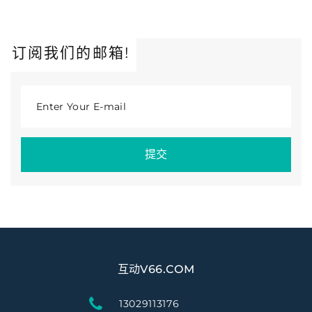
订阅我们的邮箱!
Enter Your E-mail
提交
互动V66.COM
13029113176