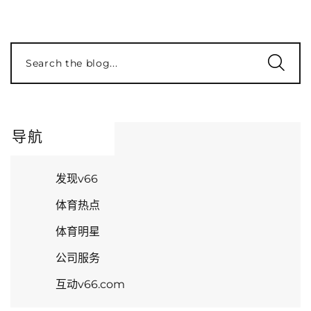
Search the blog...
导航
发现v66
体育热点
体育明星
公司服务
互动v66.com