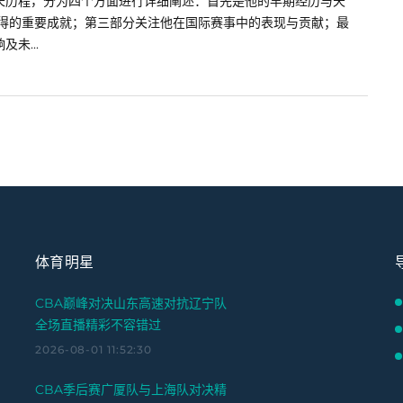
长历程，分为四个方面进行详细阐述：首先是他的早期经历与天
取得的重要成就；第三部分关注他在国际赛事中的表现与贡献；最
未...
体育明星
CBA巅峰对决山东高速对抗辽宁队
全场直播精彩不容错过
2026-08-01 11:52:30
CBA季后赛广厦队与上海队对决精