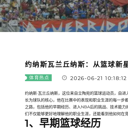
约纳斯瓦兰丘纳斯：从篮球新
体育热点
2026-06-21 10:18:12
约纳斯·瓦兰丘纳斯，这位来自立陶宛的篮球运动员，自进
长为球队的核心，他在比赛中的表现和职业生涯的每一步
之路，包括他的早期经历、进入NBA后的挑战、技术能力
们不仅能够更好地理解他的职业生涯，还能看到他如何在
1、早期篮球经历