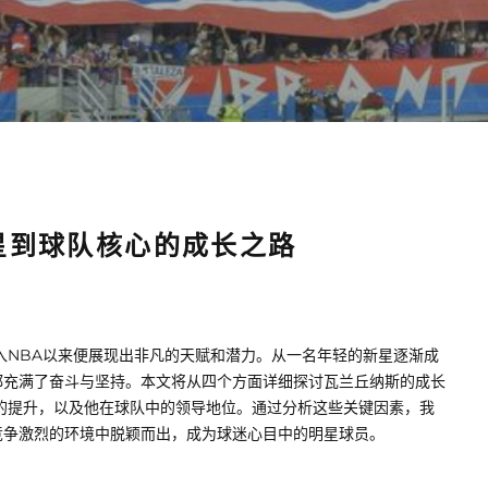
星到球队核心的成长之路
入NBA以来便展现出非凡的天赋和潜力。从一名年轻的新星逐渐成
都充满了奋斗与坚持。本文将从四个方面详细探讨瓦兰丘纳斯的成长
的提升，以及他在球队中的领导地位。通过分析这些关键因素，我
竞争激烈的环境中脱颖而出，成为球迷心目中的明星球员。