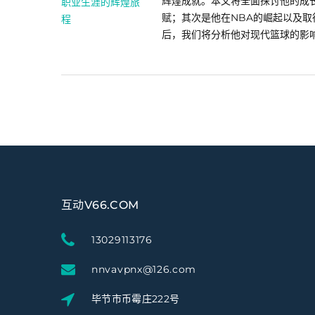
辉煌成就。本文将全面探讨他的成
赋；其次是他在NBA的崛起以及
后，我们将分析他对现代篮球的影响及
互动V66.COM
13029113176
nnvavpnx@126.com
毕节市币霉庄222号