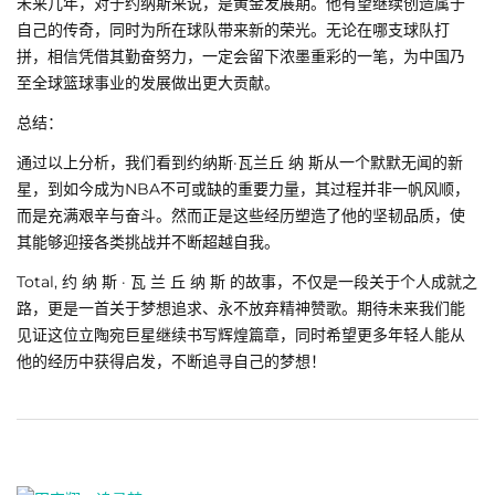
未来几年，对于约纳斯来说，是黄金发展期。他有望继续创造属于
自己的传奇，同时为所在球队带来新的荣光。无论在哪支球队打
拼，相信凭借其勤奋努力，一定会留下浓墨重彩的一笔，为中国乃
至全球篮球事业的发展做出更大贡献。
总结：
通过以上分析，我们看到约纳斯·瓦兰丘 纳 斯从一个默默无闻的新
星，到如今成为NBA不可或缺的重要力量，其过程并非一帆风顺，
而是充满艰辛与奋斗。然而正是这些经历塑造了他的坚韧品质，使
其能够迎接各类挑战并不断超越自我。
Total, 约 纳 斯 · 瓦 兰 丘 纳 斯 的故事，不仅是一段关于个人成就之
路，更是一首关于梦想追求、永不放弃精神赞歌。期待未来我们能
见证这位立陶宛巨星继续书写辉煌篇章，同时希望更多年轻人能从
他的经历中获得启发，不断追寻自己的梦想！