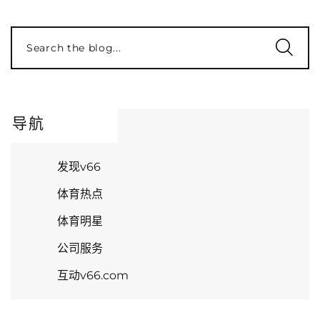
Search the blog...
导航
发现v66
体育热点
体育明星
公司服务
互动v66.com