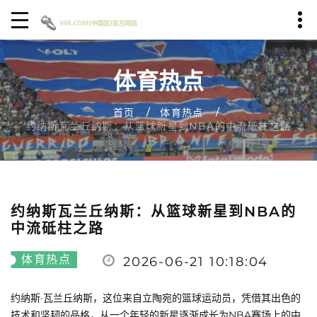
体育热点
首页
体育热点
约纳斯瓦兰丘纳斯：从篮球新星到NBA的中流砥柱之路
约纳斯瓦兰丘纳斯：从篮球新星到NBA的
中流砥柱之路
体育热点
2026-06-21 10:18:04
约纳斯·瓦兰丘纳斯，这位来自立陶宛的篮球运动员，凭借其出色的
技术和坚韧的品格，从一个年轻的新星逐渐成长为NBA赛场上的中